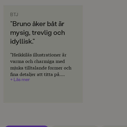
ORIGINALSPRÅK
Svenska
BTJ
”Bruno åker båt är
SPRÅK
mysig, trevlig och
Svenska
idyllisk.”
SERIE
Bruno
"Heikkiläs illustrationer är
varma och charmiga med
PUBLICERINGSDATUM
mjuka tilltalande former och
2025-05-09
fina detaljer att titta på.
+ Läs mer
Språket är enkelt och
Produktion
lättillgängligt med korta
PAPPER
meningar, och boken skildrar
Alaska White
en vardagshändelse som är
lätt för även mycket unga
MILJÖMÄRKNING
läsare att förstå och kanske
Ja
känna igen sig i, men får den
samtidigt att kännas