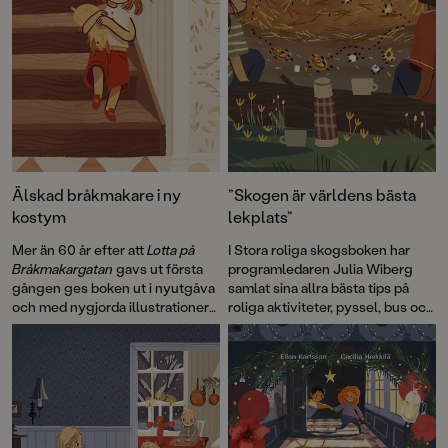
Älskad bråkmakare i ny
”Skogen är världens bästa
kostym
lekplats”
Mer än 60 år efter att
Lotta på
I Stora roliga skogsboken har
Bråkmakargatan
gavs ut första
programledaren Julia Wiberg
gången ges boken ut i nyutgåva
samlat sina allra bästa tips på
och med nygjorda illustrationer
roliga aktiviteter, pyssel, bus och
av hyllade Cecilia Heikkilä.
lek som passar både stora och
små – året om. Bland annat hur
man bygger ett lyxigt
insektshotell som du kan läsa
mer om här!