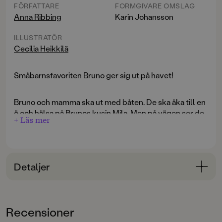
FÖRFATTARE
FORMGIVARE OMSLAG
Anna Ribbing
Karin Johansson
ILLUSTRATÖR
Cecilia Heikkilä
Småbarnsfavoriten Bruno ger sig ut på havet!
Bruno och mamma ska ut med båten. De ska åka till en
ö och hälsa på Brunos kusin Mila. Men på vägen ser de
+ Läs mer
något som guppar på vågorna. En boll! Vems kan det
vara?
Anna Ribbing och Cecilia Heikkilä skapar
Detaljer
vardagsdramatik för de yngsta. Böckerna om Bruno är
klurigt roliga och finstämda berättelser i
Bokinformation
kartongboksformat som passar små läsare.
ÅLDERSGRUPP
Recensioner
0-3