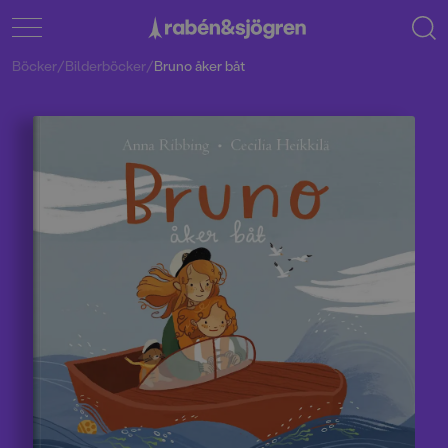
Böcker
/
Bilderböcker
/
Bruno åker båt