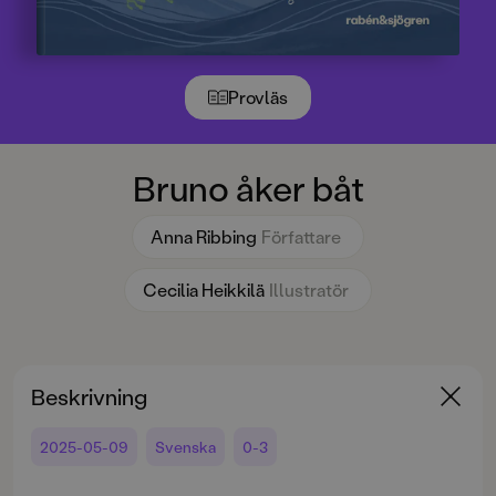
Provläs
Bruno åker båt
Anna Ribbing
Författare
Cecilia Heikkilä
Illustratör
Beskrivning
2025-05-09
Svenska
0-3