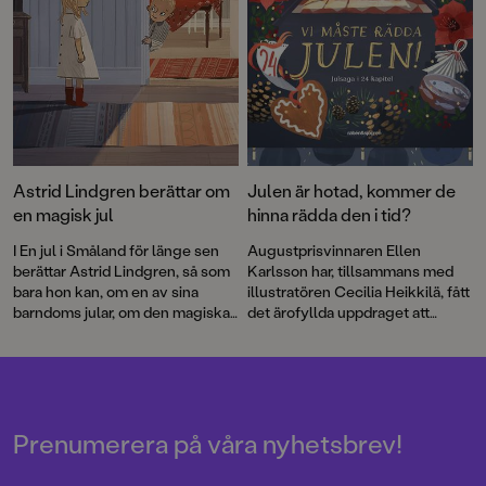
Astrid Lindgren berättar om
Julen är hotad, kommer de
en magisk jul
hinna rädda den i tid?
I En jul i Småland för länge sen
Augustprisvinnaren Ellen
berättar Astrid Lindgren, så som
Karlsson har, tillsammans med
bara hon kan, om en av sina
illustratören Cecilia Heikkilä, fått
barndoms jular, om den magiska
det ärofyllda uppdraget att
stämningen, förväntningarna
skriva årets adventsbok.
och om allt roligt som hon fick
Tillsammans målar de upp ett
uppleva.
spännande juläventyr fyllt med
värme och vänskap.
Prenumerera på våra nyhetsbrev!