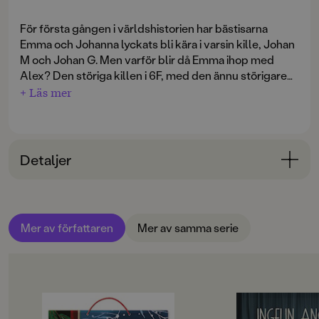
För första gången i världshistorien har bästisarna
Emma och Johanna lyckats bli kära i varsin kille, Johan
M och Johan G. Men varför blir då Emma ihop med
Alex? Den störiga killen i 6F, med den ännu störigare
kompisen som verkar ha hur mycket godis som helst
+ Läs mer
att bjuda på. Johanna fattar ingenting. Har Emma fått
totalt hjärnsläpp?
Fristående fortsättning på
Pussar och P. S.
och
Kramar
Detaljer
och krångel
. En bok full av vänskap, pirrande kärlek,
spänning, hjärtslag och hjärnsläpp.
Bokinformation
ÅLDERSGRUPP
Mer av författaren
Mer av samma serie
9-12
ORIGINALSPRÅK
Svenska
OM BOKEN
OM BOKEN
SPRÅK