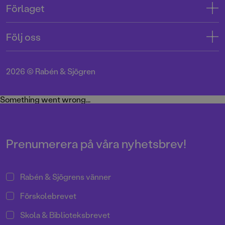
Förlaget
Tryckerigatan 4
Kundservice
Om oss
103 12 Stockholm
Följ oss
Användarvillkor intressenter
Jobba hos oss
Org.nr: 556045-7748
Användarvillkor nyhetsbrev
Facebook
Manus
2026
©
Rabén & Sjögren
Integritetspolicy
Instagram
Medarbetare
Cookie Policy
Twitter
Something went wrong...
Miljö och hållbarhet
Pressrum
Prenumerera på våra nyhetsbrev!
Rabén & Sjögrens vänner
Förskolebrevet
Skola & Biblioteksbrevet