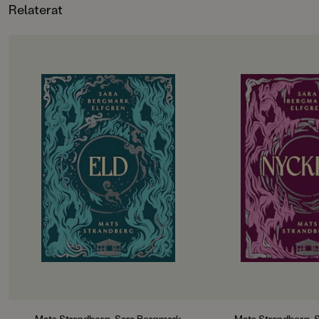
Relaterat
ingår: Rum 213, Sal 
137 och Ond 113. Böc
fristående.
OM BOKEN
OM BOKEN
De utvalda ska börja andra året på
Det har gått drygt 
gymnasiet. Hela sommarlovet har
tragedin i Engelsfo
de hållit andan i väntan på
gympasal. De utvalda
demonernas nästa drag. Men hotet
att återhämta sig in
kommer från ett håll de aldrig
vänds upp och ner i
kunnat förutse. Det blir alltmer
besvaras. Hemlighete
uppenbart att något är väldigt,
Lojaliteter prövas. T
väldigt fel i Engelsfors. Det
att rinna ut och till 
förflutna vävs ihop med nuet. De
utvalda bara vara sä
levande möter de döda. De utvalda
Allt kommer att förä
knyts allt tätare till varandra och
påminns återigen om att magi inte
kan lindra olycklig kärlek eller laga
krossade hjärtan.
Engelsforstrilogin (Cirkeln, Eld och
Nyckeln) har trollbundit läsare
Mats Strandberg, Sara Bergmark
Mats Strandberg, 