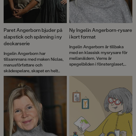
Paret Angerborn bjuder på
Ny Ingelin Angerborn-rysare
slapstick och spänning i ny
i kort format
deckarserie
Ingelin Angerborn är tillbaka
med en klassisk mysrysare för
Ingelin Angerborn har
mellanåldern. Vems är
tillsammans med maken Niclas,
spegelbilden i fönsterglaset,
manusförfattare och
varför står vindsdörren alltid på
skådespelare, skapat en helt
glänt och vad är det för märkliga
ny deckarserie: "Världens
saker undulaten säger? De
sämsta detektiver". Den första
spöklikt stämningsfulla
boken i serien,
De blodiga
illustrationerna är signerade Lina
händerna
, bjuder på fniss, knas,
Blixt.
lagom spänning och full fart. För
illustrationerna står Sandra
Fröjd.