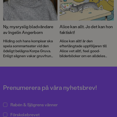
Ny, mysryslig bladvändare
Alice kan allt. Jo det kan hon
av Ingelin Angerborn
faktiskt!
Hilding och hans kompisar ska
Alice kan allt! är den
spela sommarteater vid den
efterlängtade uppföljaren till
ödsligt belägna Korpa Gruva.
Alice vet allt!, feel good-
Enligt sägnen vakar gruvfrun
bilderböcker om en alldeles
över platsen och varnar
underbart självklar tjej med
besökare för olyckor och ras.
härligt självförtroende.
Men hon kan också straffa den
som gör något dumt ...
Prenumerera på våra nyhetsbrev!
Rabén & Sjögrens vänner
Förskolebrevet