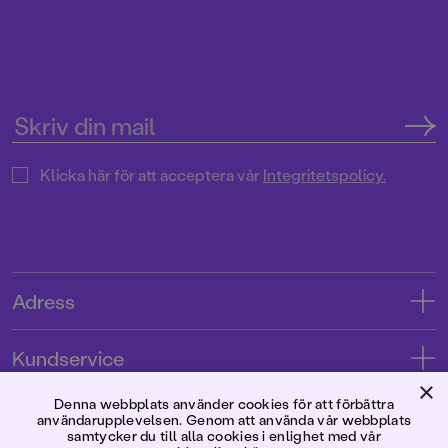
Klicka här för att acceptera vår
Integritetspolicy.
Adress
Adress
Kundservice
08-769 88 00
×
Kontakta oss
Denna webbplats använder cookies för att förbättra
Förlaget
användarupplevelsen. Genom att använda vår webbplats
Tryckerigatan 4
Kundservice
samtycker du till alla cookies i enlighet med vår