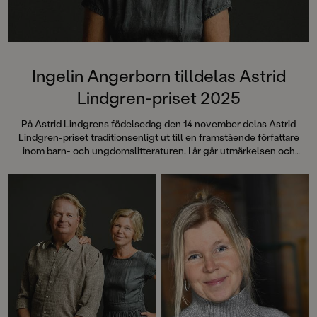
Ingelin Angerborn tilldelas Astrid
Lindgren-priset 2025
På Astrid Lindgrens födelsedag den 14 november delas Astrid
Lindgren-priset traditionsenligt ut till en framstående författare
inom barn- och ungdomslitteraturen. I år går utmärkelsen och
prissumman på 100 000 kronor till författaren Ingelin Angerborn.