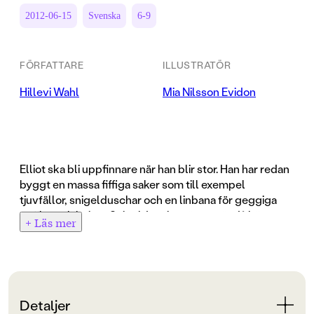
2012-06-15
Svenska
6-9
FÖRFATTARE
ILLUSTRATÖR
Hillevi Wahl
Mia Nilsson Evidon
Elliot ska bli uppfinnare när han blir stor. Han har redan
byggt en massa fiffiga saker som till exempel
tjuvfällor, snigelduschar och en linbana för geggiga
gafflar och knivar. Snigelduschen är nog ändå bäst.
+ Läs mer
Den uppfann Elliot på landet i somras när lillebror ville
ta med sig sniglar in i huset, men mamma sa att de var
för smutsiga. Men det var i somras och nu är det höst.
Löven har singlat ner och Elliot går omkring och
sparkar småsten framför sig. Och tänker på farfar.
Detaljer
Elliots farfar är försvunnen. Han försvann när Elliots