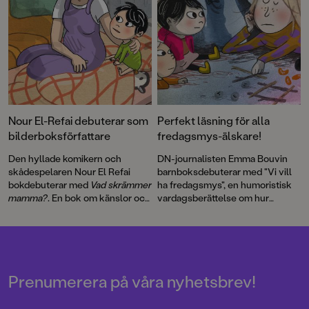
Nour El-Refai debuterar som
Perfekt läsning för alla
bilderboksförfattare
fredagsmys-älskare!
Den hyllade komikern och
DN-journalisten Emma Bouvin
skådespelaren Nour El Refai
barnboksdebuterar med "Vi vill
bokdebuterar med
Vad skrämmer
ha fredagsmys", en humoristisk
mamma?
. En bok om känslor och
vardagsberättelse om hur
rädslor med finurliga bilder av
jobbigt det kan vara att känna sig
Emma Göthner.
liten, men att det inte alltid heller
är så lätt att vara stor.
Prenumerera på våra nyhetsbrev!