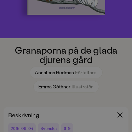
Granaporna på de glada
djurens gård
Annalena Hedman
Författare
Emma Göthner
Illustratör
Beskrivning
2015-09-04
Svenska
6-9