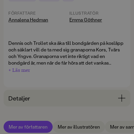
FÖRFATTARE
ILLUSTRATÖR
Annalena Hedman
Emma Göthner
Dennis och Trollet ska åka till bondgården på kosläpp
och såklart vill de ta med sig granaporna Kors, Tvärs
och Yngve. Granaporna vet inte riktigt vad en
bondgård är, men när de får höra att det vankas
matsäck vill de absolut följa med. Matsäck är nämligen
+ Läs mer
det allra bästa granapor vet, särskilt oliver!
Eftersom granaporna kan tala med djur börjar de
genast prata med djuren på gården. Vad tycker hönsen
Detaljer
om bonden egentligen, och varför är korna så otåliga?
Och när Tvärs råkar släppa ut grisarna ur hagen håller
Bokinformation
det på att gå riktigt illa.
ÅLDERSGRUPP
Mer av författaren
Mer av illustratören
Mer av sam
6-9
Häng med granaporna Kors, Tvärs och Yngve på ett