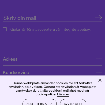
Klicka här för att acceptera vår
Integritetspolicy.
Adress
Adress
Kundservice
08-769 88 00
×
Kontakta oss
Denna webbplats använder cookies för att förbättra
Förlaget
användarupplevelsen. Genom att använda vår webbplats
Tryckerigatan 4
Kundservice
samtycker du till alla cookies i enlighet med vår
cookiepolicy.
Läs mer
Om oss
103 12 Stockholm
Följ oss
Användarvillkor intressenter
Jobba hos oss
ACCEPTERA ALLA
AVVISA ALLT