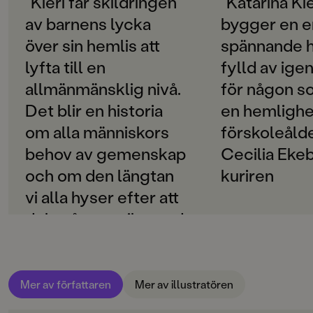
”Kieri får skildringen
”Katarina Kie
Emma Virkes bilder är fantasifulla och uttrycksfulla
av barnens lycka
bygger en 
SPRÅK
collage där man kan lägga märke till flera små
Svenska
över sin hemlis att
spännande h
hemligheter om man ser efter noga.
lyfta till en
fylld av ige
PUBLICERINGSDATUM
2014-01-23
allmänmänsklig nivå.
för någon s
Det blir en historia
en hemlighet
Produktion
om alla människors
förskoleålde
PAPPER
behov av gemenskap
Cecilia Ekebj
Matt/Silk bestruket
och om den längtan
kuriren
MILJÖMÄRKNING
vi alla hyser efter att
Nej
dela något unikt med
CE-MÄRKNING
en annan.” / Lena
Nej
Kåreland, SvD
Produktdetaljer
Mer av författaren
Mer av illustratören
"Kieri får skildringen av
ISBN
barnens lycka över sin hemlis