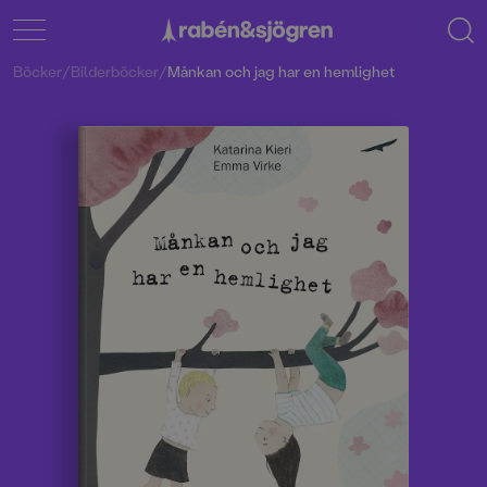
Böcker
/
Bilderböcker
/
Månkan och jag har en hemlighet