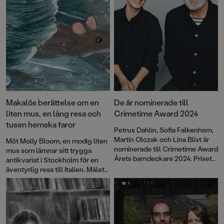
Makalös berättelse om en
De är nominerade till
liten mus, en lång resa och
Crimetime Award 2024
tusen hemska faror
Petrus Dahlin, Sofia Falkenhem,
Martin Olczak och Lina Blixt är
Möt Molly Bloom, en modig liten
nominerade till Crimetime Award
mus som lämnar sitt trygga
Årets barndeckare 2024. Priset
antikvariat i Stockholm för en
delas ut till en
äventyrlig resa till Italien. Målet?
barnboksförfattare som skriver
Att återförenas med sin förlorade
deckare eller spänning för barn
vän, Anna Karenina. Med
6–12 år. Nu kan du vara med och
fantastiska illustrationer och
rösta!
oförglömliga karaktärer berättar
Martin Olczak och Anna Sandler