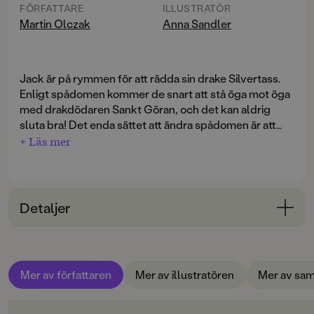
FÖRFATTARE
ILLUSTRATÖR
Martin Olczak
Anna Sandler
Jack är på rymmen för att rädda sin drake Silvertass.
Enligt spådomen kommer de snart att stå öga mot öga
med drakdödaren Sankt Göran, och det kan aldrig
sluta bra! Det enda sättet att ändra spådomen är att
hitta Ödets Port. Ett livsfarligt och nästan omöjligt
+ Läs mer
uppdrag.
Sjöodjur i Slussen
är tredje delen i serien
Spådomen om
Jack
, som tar vid där
Jakten på Jack
slutade. En
Detaljer
perfekt läsa själv-bok; lagom lång, högt tempo och
med cliffhangers som gör att man bara måste läsa
Bokinformation
vidare. Anna Sandlers bilder ger liv åt fantastiska
ÅLDERSGRUPP
varelser och spännande miljöer!
Mer av författaren
Mer av illustratören
Mer av sam
6-9
ORIGINALSPRÅK