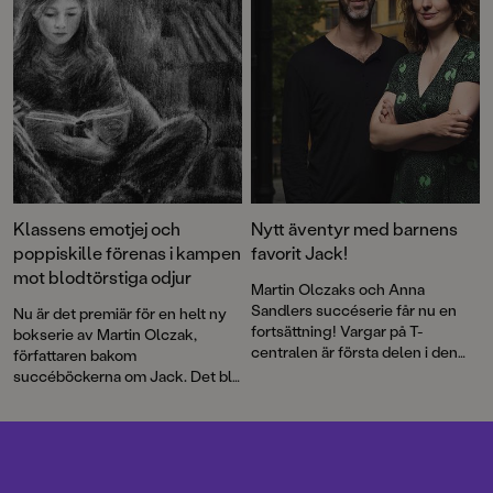
en säregen historia där den
minsta av hjältar övervinner de
största av hinder för att finna sin
vän.
Klassens emotjej och
Nytt äventyr med barnens
poppiskille förenas i kampen
favorit Jack!
mot blodtörstiga odjur
Martin Olczaks och Anna
Sandlers succéserie får nu en
Nu är det premiär för en helt ny
fortsättning! Vargar på T-
bokserie av Martin Olczak,
centralen är första delen i den
författaren bakom
nya serien Jacks öde. Det blir ett
succéböckerna om Jack. Det blir
spännande och läskigt äventyr
spänning, det blir känslor, det blir
där hela familjen, tillsammans
FRUKTANSVÄRDA GREJER
med den tjuriga vätten Rurik, får
SOM INGEN FÅR VETA. För
ge sig i kast med urgammal och
illustrationerna står Lina Blixt.
livsfarlig magi från Vikingatiden!