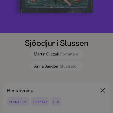
Sjöodjur i Slussen
Martin Olczak
Författare
Anna Sandler
Illustratör
Beskrivning
2014-09-15
Svenska
6-9