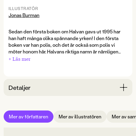
ILLUSTRATÖR
Jonas Burman
Sedan den första boken om Halvan gavs ut 1995 har
han haft många olika spännande yrken! I den första
boken var han polis, och det är också som polis vi
möter honom här. Halvans riktiga namn är nämligen
polisinspektör Halvarsson.
+ Läs mer
Det här är en helt ny version av
Här kommer polisbilen
.
Vi får följa Halvan och hans kollega Dajana under ett
skift. Den här dagen griper de en inbrottstjuv efter en
Detaljer
hetsig jakt i ett villaområde. Sen hjälper de till vid en
trafikolycka, och på kvällen tar de hand om en liten
Bokinformation
kille som tappat bort sin pappa under en
ÅLDERSGRUPP
fotbollsmatch. Ingen dag liknar den andra för en polis!
Mer av författaren
Mer av illustratören
Mer av sam
3-6
ORIGINALSPRÅK