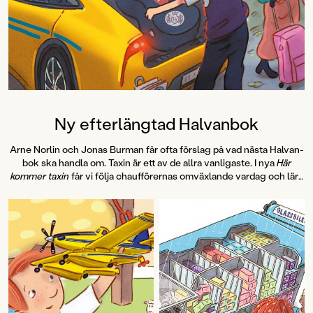
Hallhagen tipsar om årets bästa
böcker för barn och unga i
SvD"Mycket underhållande,
särskilt att rutscha med i Jenny
Dahlbergs bilder som inte sitter still
en enda sekund. På vartenda
uppslag finns tusen detaljer att
upptäcka. Inte minst delikat är att
följa familjens hund på dess
Ny efterlängtad Halvanbok
sniffande äventyr." - Pia Huss,
DN"En bok som kommer att locka
Arne Norlin och Jonas Burman får ofta förslag på vad nästa Halvan-
till skratt hos såväl små som stora." -
bok ska handla om. Taxin är ett av de allra vanligaste. I nya
Här
BTJ.
kommer taxin
får vi följa chaufförernas omväxlande vardag och lära
oss vad en hybridmotor är, hur en taxameter funkar och hur den
första svenska taxin såg ut.