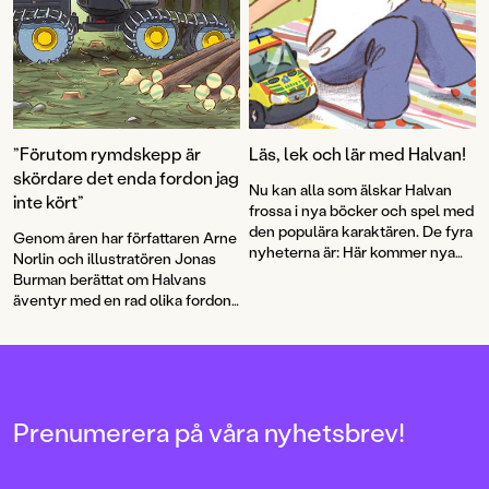
”Förutom rymdskepp är
Läs, lek och lär med Halvan!
skördare det enda fordon jag
Nu kan alla som älskar Halvan
inte kört”
frossa i nya böcker och spel med
den populära karaktären. De fyra
Genom åren har författaren Arne
nyheterna är: Här kommer nya
Norlin och illustratören Jonas
ambulansen, Lek med fordon,
Burman berättat om Halvans
Fordonsjakten och Här kommer
äventyr med en rad olika fordon.
alla fordonen: pekbok och
Nu bär det av ut i skogen. Som
kubpussel.
skogsmaskinist får Halvan köra
den gigantiska skördaren och vi
får lära oss mer om en av
Sveriges grundläggande
näringar. Barnböckerna om
Prenumerera på våra nyhetsbrev!
Halvan har sålt i mer än 2 miljoner
exemplar sedan mitten av 90-
talet!