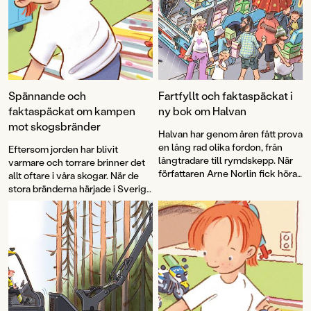
Spännande och
Fartfyllt och faktaspäckat i
faktaspäckat om kampen
ny bok om Halvan
mot skogsbränder
Halvan har genom åren fått prova
en lång rad olika fordon, från
Eftersom jorden har blivit
långtradare till rymdskepp. När
varmare och torrare brinner det
författaren Arne Norlin fick höra
allt oftare i våra skogar. När de
talas om att glassbilsmelodin
stora bränderna härjade i Sverige
används i sökandet efter barn
2018 uppstod idén att skapa en
som gått vilse fick Halvan ett
faktabok för barn och låta Arne
nytt spännande uppdrag.
Norlins och Jonas Burmans
populära barnbokskaraktär
Halvan prova på
brandflygaryrket.