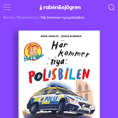
Böcker
/
Bilderböcker
/
Här kommer nya polisbilen