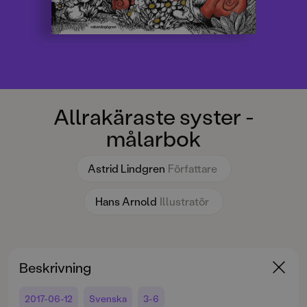
Allrakäraste syster -
målarbok
Astrid Lindgren
Författare
Hans Arnold
Illustratör
Beskrivning
2017-06-12
Svenska
3-6