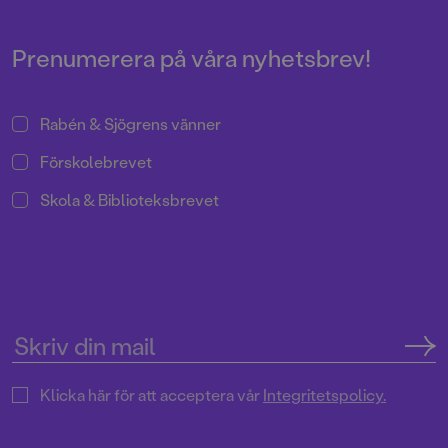
har återigen skapat fenomenala
bilder till Astrid Lindgrens
berättelse.
Prenumerera på våra nyhetsbrev!
Rabén & Sjögrens vänner
Förskolebrevet
Skola & Biblioteksbrevet
Klicka här för att acceptera vår
Integritetspolicy.