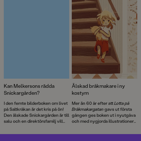
detta roliga sjörövaräventyr som
Lindgren
och en
ett filmmanus 1970. Men det här
genomillustrerad version av
är första gången som
Pippi på de sju haven
.
berättelsen blir bok.
Kan Melkersons rädda
Älskad bråkmakare i ny
Snickargården?
kostym
I den femte bilderboken om livet
Mer än 60 år efter att
Lotta på
på Saltkråkan är det kris på ön!
Bråkmakargatan
gavs ut första
Den älskade Snickargården är till
gången ges boken ut i nyutgåva
salu och en direktörsfamilj vill
och med nygjorda illustrationer
köpa tomten för att riva och
av hyllade Cecilia Heikkilä.
bygga en bungalow …
Illustratören Maria Nilsson Thore