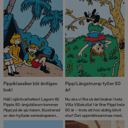
Kalla kriget på 80-talet. Pocketutgåvan avslutas med efterord av
Laurie Halse Anderson, 2023 års mottagare av Astrid Lindgren
Memorial Award, som vi även publicerar här.
Pippiklassiker blir äntligen
Pippi Långstrump fyller 80
bok!
år!
Håll i sjörövarhatten! Lagom till
Nu ska vi fira så det brakar i hela
Pippis 80-årsjubileum kommer
Villa Villekulla! I år firar Pippi hela
Pippi på de sju haven
, illustrerad
80 år – trots att hon aldrig blivit
av den hyllade serieskaparen
stur! Det uppmärksammas med
Fabian Göranson. Astrid
flera böcker, däribland David
Lindgren skrev ursprungligen
Sundins
Känner du Astrid