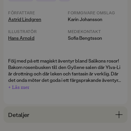
FÖRFATTARE
FORMGIVARE OMSLAG
Astrid Lindgren
Karin Johansson
ILLUSTRATÖR
MEDIEKONTAKT
Hans Arnold
Sofia Bengtsson
Följ med på ett magiskt äventyr bland Salikons rosor!
Bakom rosenbusken till den Gyllene salen där Ylva-Li
är drottning och där leken och fantasin är verklig. Där
det onda möter det goda i ett färgsprakande äventyr.
En sagolik målarbok baserad på Astrid Lindgrens
+ Läs mer
klassiker,
Allrakäraste syster
. Här varvas illustrationer
av Hans Arnold med citat från boken.
Nu ska jag berätta en hemlighet:
Detaljer
Jag har en tvillingsyster.
Tala inte om det för någon!
Bokinformation