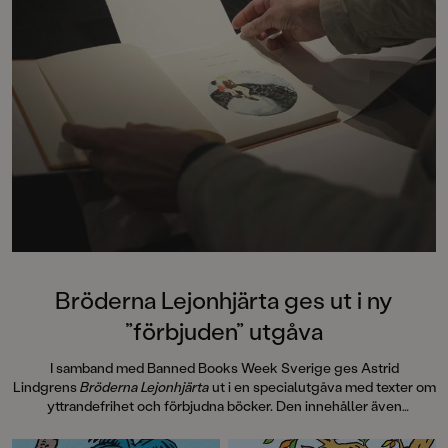
Bröderna Lejonhjärta ges ut i ny
”förbjuden” utgåva
I samband med Banned Books Week Sverige ges Astrid
Lindgrens
Bröderna Lejonhjärta
ut i en specialutgåva med texter om
yttrandefrihet och förbjudna böcker. Den innehåller även
information om hur
Bröderna Lejonhjärta
spreds i 30 handtillverkade
exemplar, sk Samizdat, via hemliga nätverk i Tjeckoslovakien under