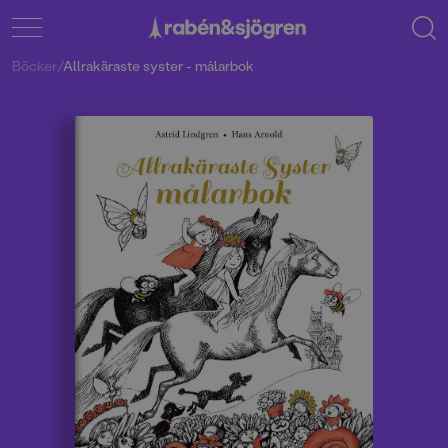
Böcker
/
Allrakäraste syster - målarbok