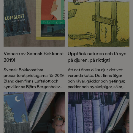
Vinnare av Svensk Bokkonst
Upptäck naturen och få syn
2019!
på djuren, på riktigt!
Svensk Bokkonst har
Att det finns olika djur, det vet
presenterat pristagarna för 2019.
varenda kotte. Det finns älgar
Bland dem finns Luftslott och
och rävar, gäddor och getingar,
synvillor av Björn Bergenholtz
paddor och nyckelpigor, sälar,
och Min syster är ett spöke av
maskar, kråkor, fjärilar och många
Lena Sjöberg.
fler. Men hur får man se dem i
verkligheten? Det vet Björn
Bergenholtz som i en ny bok
delar med sig av sina bästa tips.