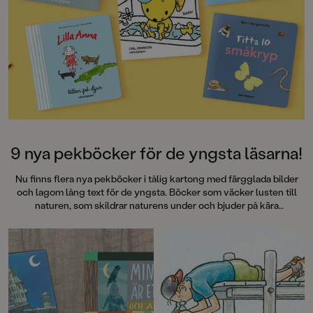
9 nya pekböcker för de yngsta läsarna!
Nu finns flera nya pekböcker i tålig kartong med färgglada bilder
och lagom lång text för de yngsta. Böcker som väcker lusten till
naturen, som skildrar naturens under och bjuder på kära
återseenden med Alfons Åberg, Lilla Anna och den lilla kaninen
Obi. Böcker som tål att läsas om och om igen!