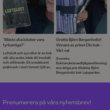
”Måste alla böcker vara
Grattis Björn Bergenholtz!
fyrkantiga?”
Vinnare av priset Din bok -
Vårt val
Luftslott och synvillor är en bok
olik alla andra, både till innehåll
Svenska
och utförande. Ett snedskuret
Bokhandelsmedhjälpareförening
praktverk i stort format fyllt av
ens årliga pris tilldelas Björn
tankeväckande bilder i Björn
Bergenholtz bok Lejoparden.
Bergenholtz omisskännliga stil.
Prenumerera på våra nyhetsbrev!