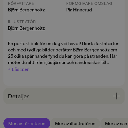
FÖRFATTARE
FORMGIVARE OMSLAG
Björn Bergenholtz
Pia Hinnerud
ILLUSTRATÖR
Björn Bergenholtz
En perfekt bok för en dag vid havet! I korta faktatexter
och med tydliga bilder berättar Björn Bergenholtz om
25 olika
spännande fynd
du kan göra på stranden. Här
möter du allt från sjöstjärnor och sandmaskar till
maneter och strandkrabbor. Och snäckor, såklart. Men
+ Läs mer
hur känner man igen de olika snäckorna som ligger i
sanden eller bland tången? Är det egentligen
snäckskal som ligger där? Eller är det musselskal?
Och vad är det för slags tång?
Detaljer
Du får tips om hur du lär dig skilja på öronmaneter och
Bokinformation
brännmaneter, och hur du känner igen en sjöborre.
ÅLDERSGRUPP
Eller ett ostron. Varför heter hjärtmusslan som den
Mer av författaren
Mer av illustratören
Mer av sam
3-6
gör? Visste du att man kan hitta ägg från hajar och