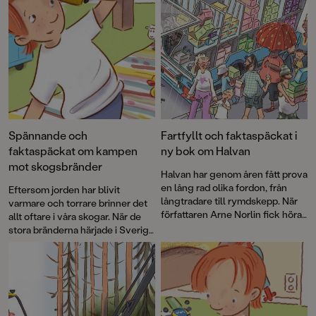
Spännande och
Fartfyllt och faktaspäckat i
faktaspäckat om kampen
ny bok om Halvan
mot skogsbränder
Halvan har genom åren fått prova
en lång rad olika fordon, från
Eftersom jorden har blivit
långtradare till rymdskepp. När
varmare och torrare brinner det
författaren Arne Norlin fick höra
allt oftare i våra skogar. När de
talas om att glassbilsmelodin
stora bränderna härjade i Sverige
används i sökandet efter barn
2018 uppstod idén att skapa en
som gått vilse fick Halvan ett
faktabok för barn och låta Arne
nytt spännande uppdrag.
Norlins och Jonas Burmans
populära barnbokskaraktär
Halvan prova på
brandflygaryrket.