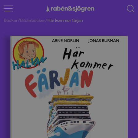
Böcker
/
Bilderböcker
/
Här kommer färjan