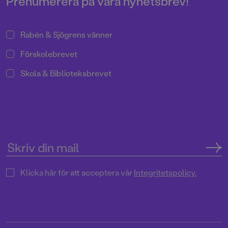
Prenumerera på våra nyhetsbrev!
Halvan har sålt i mer än 2 miljoner
exemplar sedan mitten av 90-
talet!
Rabén & Sjögrens vänner
Förskolebrevet
Skola & Biblioteksbrevet
Klicka här för att acceptera vår
Integritetspolicy.