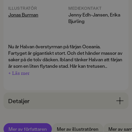
ILLUSTRATÖR
MEDIEKONTAKT
Jonas Burman
Jenny Edh-Jansen, Erika
Bjurling
Nu är Halvan överstyrman på färjan Oceania.
Fartyget är gigantiskt stort. Och det händer massor av
saker på de tolv däcken. Ibland tänker Halvan att färjan
är som en liten flytande stad. Här kan tretusen
passagerare bo, shoppa och äta och även roa sig.
+ Läs mer
När Halvan går runt och kontrollerar så att allt står väl
till på färjan, får han höra att en hund springer lös.
Hunden är nyfiken på allt som händer ombord och det
krävs en del list för att fånga in den
Detaljer
Nästa dag har någon ramlat i trappan och brutit armen.
En ambulanshelikopter landar därför på
Bokinformation
helikopterplattan längst upp. Vilken tur att Halvan är
ÅLDERSGRUPP
på plats: han klarar det mesta både till sjöss och på
Mer av författaren
Mer av illustratören
Mer av sam
3-6
land!