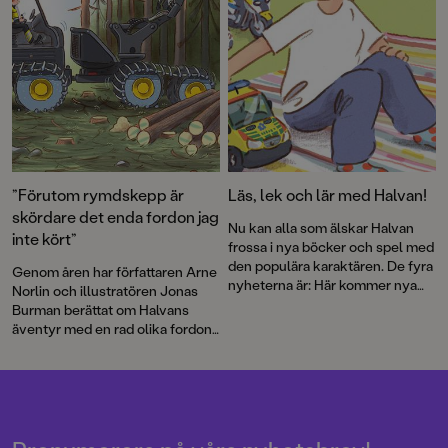
”Förutom rymdskepp är
Läs, lek och lär med Halvan!
skördare det enda fordon jag
Nu kan alla som älskar Halvan
inte kört”
frossa i nya böcker och spel med
den populära karaktären. De fyra
Genom åren har författaren Arne
nyheterna är: Här kommer nya
Norlin och illustratören Jonas
ambulansen, Lek med fordon,
Burman berättat om Halvans
Fordonsjakten och Här kommer
äventyr med en rad olika fordon.
alla fordonen: pekbok och
Nu bär det av ut i skogen. Som
kubpussel.
skogsmaskinist får Halvan köra
den gigantiska skördaren och vi
får lära oss mer om en av
Sveriges grundläggande
näringar. Barnböckerna om