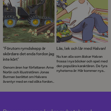
”Förutom rymdskepp är
Läs, lek och lär med Halvan!
skördare det enda fordon jag
Nu kan alla som älskar Halvan
inte kört”
frossa i nya böcker och spel med
den populära karaktären. De fyra
Genom åren har författaren Arne
nyheterna är: Här kommer nya
Norlin och illustratören Jonas
ambulansen, Lek med fordon,
Burman berättat om Halvans
Fordonsjakten och Här kommer
äventyr med en rad olika fordon.
alla fordonen: pekbok och
Nu bär det av ut i skogen. Som
kubpussel.
skogsmaskinist får Halvan köra
den gigantiska skördaren och vi
får lära oss mer om en av
Sveriges grundläggande
näringar. Barnböckerna om