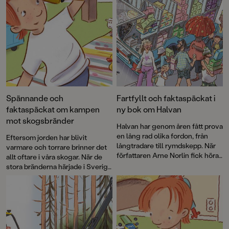
Spännande och
Fartfyllt och faktaspäckat i
faktaspäckat om kampen
ny bok om Halvan
mot skogsbränder
Halvan har genom åren fått prova
en lång rad olika fordon, från
Eftersom jorden har blivit
långtradare till rymdskepp. När
varmare och torrare brinner det
författaren Arne Norlin fick höra
allt oftare i våra skogar. När de
talas om att glassbilsmelodin
stora bränderna härjade i Sverige
används i sökandet efter barn
2018 uppstod idén att skapa en
som gått vilse fick Halvan ett
faktabok för barn och låta Arne
nytt spännande uppdrag.
Norlins och Jonas Burmans
populära barnbokskaraktär
Halvan prova på
brandflygaryrket.