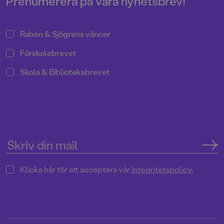
Prenumerera på våra nyhetsbrev!
Halvan har sålt i mer än 2 miljoner
exemplar sedan mitten av 90-
talet!
Rabén & Sjögrens vänner
Förskolebrevet
Skola & Biblioteksbrevet
Klicka här för att acceptera vår
Integritetspolicy.