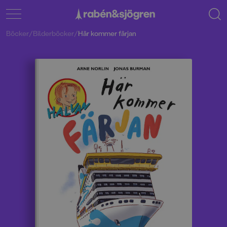
Böcker
/
Bilderböcker
/
Här kommer färjan