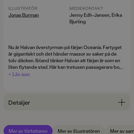
ILLUSTRATÖR
MEDIEKONTAKT
Jonas Burman
Jenny Edh-Jansen, Erika
Bjurling
Nu är Halvan överstyrman på färjan Oceania. Fartyget
är gigantiskt och det händer massor av saker på de
tolv däcken. Ibland tänker Halvan att färjan är som en
liten flytande stad. Här kan tretusen passagerare bo,
shoppa, äta och även roa sig.
+ Läs mer
När Halvan går runt och kontrollerar så att allt står väl
till på färjan får han höra att en hund springer lös.
Hunden är nyfiken på allt som händer ombord och det
Detaljer
krävs en del list för att fånga in den.
Nästa dag har någon ramlat i trappan och brutit armen.
Bokinformation
En ambulanshelikopter landar därför på
ÅLDERSGRUPP
helikopterplattan längst upp. Vilken tur att Halvan är
Mer av författaren
Mer av illustratören
Mer av sam
3-6
på plats: han klarar det mesta både till sjöss och på