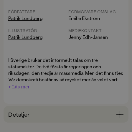
FÖRFATTARE
FORMGIVARE OMSLAG
Patrik Lundberg
Emilie Ekström
ILLUSTRATÖR
MEDIEKONTAKT
Patrik Lundberg
Jenny Edh-Jansen
I Sverige brukar det informellt talas om tre
statsmakter. De två första är regeringen och
riksdagen, den tredje är massmedia. Men det finns fler.
Vår demokrati består av så mycket mer än valet vart
fjärde år. Det är snarare dagarna, månaderna, åren
+ Läs mer
däremellan som spelar roll.
Utanförskap finns överallt, landet är segregerat.
Samtidigt har det aldrig funnits så många möjligheter
Detaljer
att påverka.
Berättelsen om Sverige
består av
tankeväckande och inspirerande texter och vi får möta
Bokinformation
personer som på ett eller annat sätt försöker förändra.