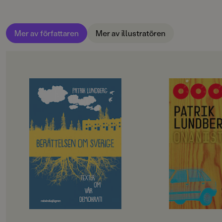
Mer av författaren
Mer av illustratören
OM BOKEN
OM BOKEN
I Sverige brukar det informellt talas
Jag minns Simons o
om tre statsmakter. De två första är
studenten.
regeringen och riksdagen, den
tredje är massmedia. Men det finns
"Fattar ni varför folk
fler. Vår demokrati består av så
ju ändå på Komvux i
mycket mer än valet vart fjärde år.
Det är snarare dagarna, månaderna,
Nu sitter vi där. På 
åren däremellan som spelar roll.
Vuxenutbildningen 
mil väster om Sölve
Utanförskap finns överallt, landet
är segregerat. Samtidigt har det
Hösten efter studen
aldrig funnits så många
Simon börjar på Ko
möjligheter att påverka. Berättelsen
yngst av alla och de 
om Sverige består av
slutet på gymnasiet 