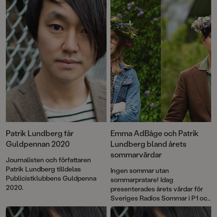
Patrik Lundberg får
Emma AdBåge och Patrik
Guldpennan 2020
Lundberg bland årets
sommarvärdar
Journalisten och författaren
Patrik Lundberg tilldelas
Ingen sommar utan
Publicistklubbens Guldpenna
sommarpratare! Idag
2020.
presenterades årets värdar för
Sveriges Radios Sommar i P1 och
bland namnen finns Emma
AdBåge och Patrik Lundberg.