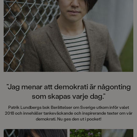
människor, naturfenomen och
naturen. Mari Ahokoivu är välkänd
illustratör och serietecknare.
Virrigt väder är deras första
gemensamma bok.
”Jag menar att demokrati är någonting
som skapas varje dag.”
Patrik Lundbergs bok Berättelser om Sverige utkom inför valet
2018 och innehåller tankeväckande och inspirerande texter om vår
demokrati. Nu ges den ut i pocket!