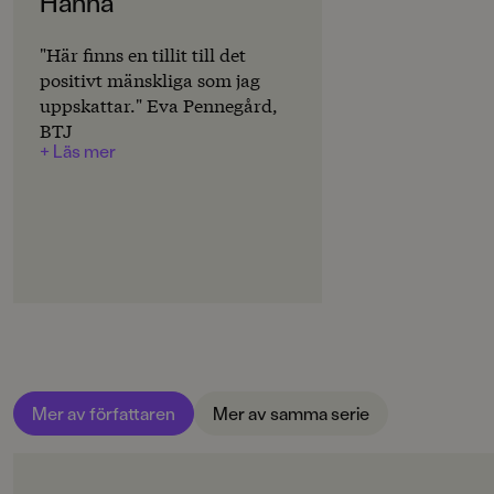
Hanna
SPRÅK
Svenska
"Här finns en tillit till det
SERIE
positivt mänskliga som jag
Hanna och Leonardo
uppskattar." Eva Pennegård,
BTJ
PUBLICERINGSDATUM
+ Läs mer
2019-05-27
LÄSORDNING
4
Produktion
MILJÖMÄRKNING
Nej
CE-MÄRKNING
Mer av författaren
Mer av samma serie
Nej
Produktdetaljer