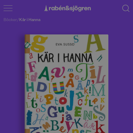
Böcker
/
Kär i Hanna