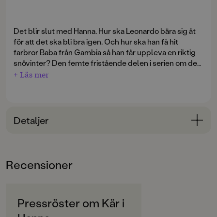
Det blir slut med Hanna. Hur ska Leonardo bära sig åt
för att det ska bli bra igen. Och hur ska han få hit
farbror Baba från Gambia så han får uppleva en riktig
snövinter? Den femte fristående delen i serien om det
härliga kompisgänget i Gröndal.
+ Läs mer
Detaljer
Bokinformation
ÅLDERSGRUPP
Recensioner
9-12
ORIGINALSPRÅK
Svenska
Pressröster om Kär i