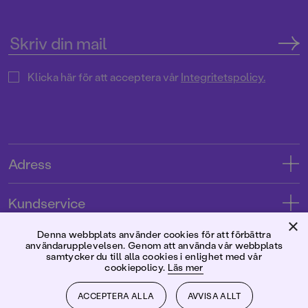
Klicka här för att acceptera vår
Integritetspolicy.
Adress
Adress
Kundservice
08-769 88 00
×
Kontakta oss
Denna webbplats använder cookies för att förbättra
Förlaget
användarupplevelsen. Genom att använda vår webbplats
Tryckerigatan 4
Kundservice
samtycker du till alla cookies i enlighet med vår
cookiepolicy.
Läs mer
Om oss
103 12 Stockholm
Följ oss
Användarvillkor intressenter
Jobba hos oss
ACCEPTERA ALLA
AVVISA ALLT
Org.nr: 556045-7748
Användarvillkor nyhetsbrev
Facebook