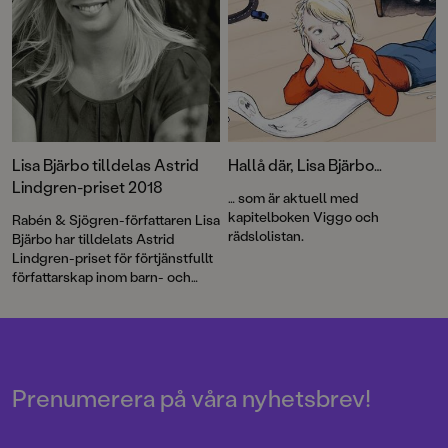
man blir alldeles skrattig, som
Viggo blir varje gång Roya från
klassen dyker upp?
Lisa Bjärbo tilldelas Astrid
Hallå där, Lisa Bjärbo…
Lindgren-priset 2018
… som är aktuell med
kapitelboken Viggo och
Rabén & Sjögren-författaren Lisa
rädslolistan.
Bjärbo har tilldelats Astrid
Lindgren-priset för förtjänstfullt
författarskap inom barn- och
ungdomslitteraturen. – Det här
är nästan större än rymden. Jag
är så extremt glad. SÅ EXTREMT
GLAD, säger Lisa Bjärbo.
Prenumerera på våra nyhetsbrev!