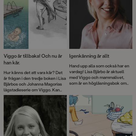
Viggo är tillbaka! Och nu är
Igenkänning är allt
han kär.
Hand upp alla som också har en
vardag! Lisa Bjärbo är aktuell
Hur känns det att vara kär? Det
med Viggo och mammalivet,
är frågan i den tredje boken i Lisa
som är en högläsningsbok om
Bjärbos och Johanna Magorias
sjuåriga Viggo och hans liv. Här
lågstadieserie om Viggo. Kan
berättar hon om läsarresponsen
det kännas som att man nästan
som fullständigt golvat henne
vill bita i någon, som Viggo vill
sedan Viggo gjorde entré i
när han tittar på familjens nya
bokvärlden.
rekordgulliga hundvalp? Eller
som att man vill dansa fånigt i
köket och skicka massa hjärtan i
telefonen, som pappa gör till sin
nya tjej? Eller känns det som att