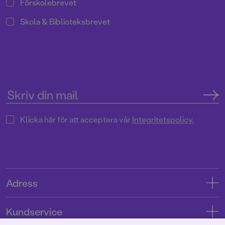
Förskolebrevet
Skola & Biblioteksbrevet
Klicka här för att acceptera vår
Integritetspolicy.
Adress
Adress
Kundservice
08-769 88 00