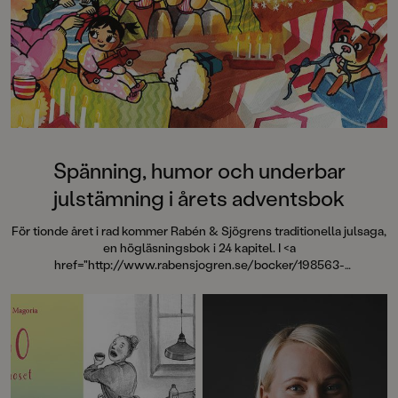
Spänning, humor och underbar
julstämning i årets adventsbok
För tionde året i rad kommer Rabén & Sjögrens traditionella julsaga,
en högläsningsbok i 24 kapitel. I <a
href="http://www.rabensjogren.se/bocker/198563-
julmysteriet">Julmysteriet</a> berättar författaren Lisa Bjärbo och
illustratören Matilda Ruta om Ebbe, en kille som verkligen älskar
julen – och mysterier.