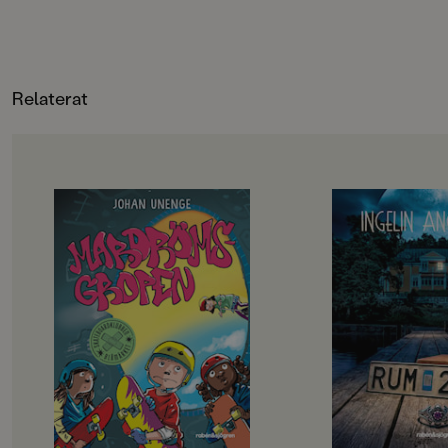
AdBåge, Hanna Granlund, Sofia
En fartfylld äventyr
Falkenhem, Lotta Geffenblad, Ingrid
avslutas med ett rol
Flygare, Hanna Klinthage, Johanna
där pteranodonen be
Magoria, Alice Gatti Ros
själv i Mina vänner
Relaterat
Göthners dinosaurie
precis lagom läskiga
boken för alla dinof
OM BOKEN
OM BOKEN
Rillo och hans kompisar i
”Välskriven, lättläs
Skateboardklubben Blåmärket har
och trovärdig”
en plan: att bli stans coolaste
Dagens Nyheter
skejtare. De har gjort en lista på
Det börjar som en
svåra skejtgrejer som de måste klara
med bad och sol och s
av, målet är att till sist klara av
men snart börjar my
Mardrömsgropen, skateparkens
hända. Varför hände
största utmaning. Problemet är
konstiga saker i ru
bara att ingen av dem riktigt vågar
som Meja, Bea och El
… Samtidigt dyker en tjej på
kollot. Varför försvi
sparkcykel upp i kvarteret. Hon
saker på nätterna? 
plaskar genom vattenpölar, skrattar
gå upp alldeles av si