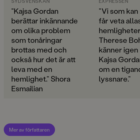
Svenska
SYDSVENSKAN
EXPRESSEN
försöker hjälpa, behöver man inte tänka på det man
själv är ledsen för.
”Kajsa Gordan
”Vi som kan
SPRÅK
berättar inkännande
får veta alla
Svenska
om olika problem
hemligheter 
PUBLICERINGSDATUM
som tonåringar
Therese Bo
2020-03-20
brottas med och
känner igen 
Produktion
också hur det är att
Kajsa Gord
Produktdetaljer
leva med en
om en tigan
hemlighet.” Shora
lyssnare.”
ISBN
9789129720648
Esmailian
FORMAT
Inbunden
,
,
,
Häftad
Mer av författaren