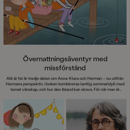
Övernattningsäventyr med
missförstånd
Allt är fel är tredje delen om Anna-Klara och Herman – nu utifrån
Hermans perspektiv. I boken kombineras lantlig sommaridyll med
temat vänskap, och hur den ibland kan skava. För när man är
bortrest är ju allt så … annorlunda.