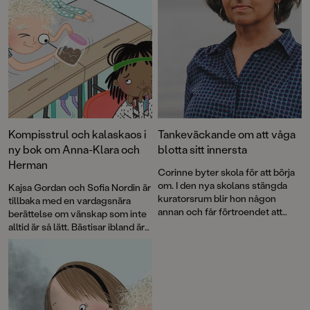
Kompisstrul och kalaskaos i
Tankeväckande om att våga
ny bok om Anna-Klara och
blotta sitt innersta
Herman
Corinne byter skola för att börja
om. I den nya skolans stängda
Kajsa Gordan och Sofia Nordin är
kuratorsrum blir hon någon
tillbaka med en vardagsnära
annan och får förtroendet att
berättelse om vänskap som inte
lyssna till sina nya
alltid är så lätt. Bästisar ibland är
klasskompisars innersta
den andra delen i serien om
hemligheter.
Anna-Klara och Herman med
illustrationer av Matilda Salmén.