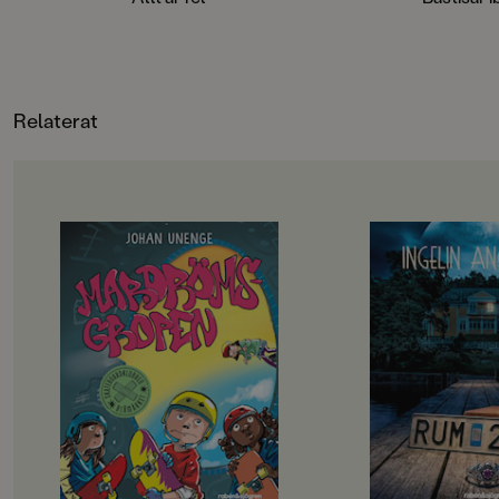
delen om bästisarna Anna-Klara
och Herman.
Relaterat
OM BOKEN
OM BOKEN
Rillo och hans kompisar i
”Välskriven, lättläs
Skateboardklubben Blåmärket har
och trovärdig”
en plan: att bli stans coolaste
Dagens Nyheter
skejtare. De har gjort en lista på
Det börjar som en
svåra skejtgrejer som de måste klara
med bad och sol och s
av, målet är att till sist klara av
men snart börjar my
Mardrömsgropen, skateparkens
hända. Varför hände
största utmaning. Problemet är
konstiga saker i ru
bara att ingen av dem riktigt vågar
som Meja, Bea och El
… Samtidigt dyker en tjej på
kollot. Varför försvi
sparkcykel upp i kvarteret. Hon
saker på nätterna? 