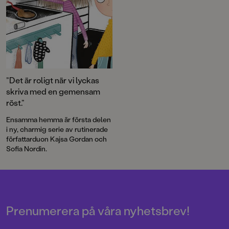
”Det är roligt när vi lyckas
skriva med en gemensam
röst.”
Ensamma hemma är första delen
i ny, charmig serie av rutinerade
författarduon Kajsa Gordan och
Sofia Nordin.
Prenumerera på våra nyhetsbrev!