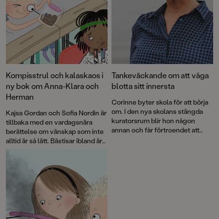
Kompisstrul och kalaskaos i
Tankeväckande om att våga
ny bok om Anna-Klara och
blotta sitt innersta
Herman
Corinne byter skola för att börja
om. I den nya skolans stängda
Kajsa Gordan och Sofia Nordin är
kuratorsrum blir hon någon
tillbaka med en vardagsnära
annan och får förtroendet att
berättelse om vänskap som inte
lyssna till sina nya
alltid är så lätt. Bästisar ibland är
klasskompisars innersta
den andra delen i serien om
hemligheter.
Anna-Klara och Herman med
illustrationer av Matilda Salmén.