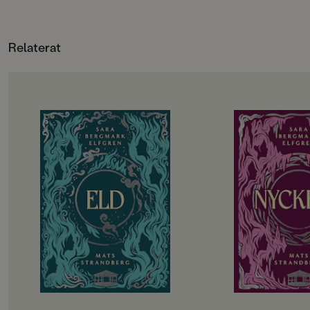
Relaterat
OM BOKEN
OM BOKEN
De utvalda ska börja andra året på
Det har gått drygt 
gymnasiet. Hela sommarlovet har
tragedin i Engelsfo
de hållit andan i väntan på
gympasal. De utvalda
demonernas nästa drag. Men hotet
att återhämta sig in
kommer från ett håll de aldrig
vänds upp och ner i
kunnat förutse. Det blir alltmer
besvaras. Hemlighete
uppenbart att något är väldigt,
Lojaliteter prövas. T
väldigt fel i Engelsfors. Det
att rinna ut och till 
förflutna vävs ihop med nuet. De
utvalda bara vara sä
levande möter de döda. De utvalda
Allt kommer att förä
knyts allt tätare till varandra och
påminns återigen om att magi inte
kan lindra olycklig kärlek eller laga
krossade hjärtan.