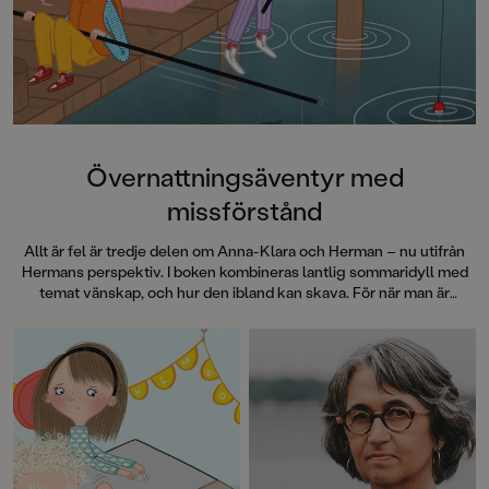
Övernattningsäventyr med
missförstånd
Allt är fel är tredje delen om Anna-Klara och Herman – nu utifrån
Hermans perspektiv. I boken kombineras lantlig sommaridyll med
temat vänskap, och hur den ibland kan skava. För när man är
bortrest är ju allt så … annorlunda.