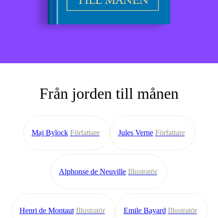
Från jorden till månen
Maj Bylock
Författare
Jules Verne
Författare
Alphonse de Neuville
Illustratör
Henri de Montaut
Illustratör
Emile Bayard
Illustratör