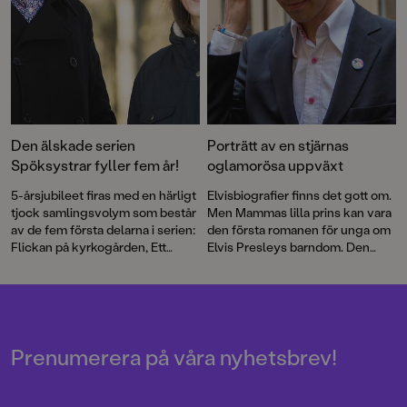
Den älskade serien
Porträtt av en stjärnas
Spöksystrar fyller fem år!
oglamorösa uppväxt
5-årsjubileet firas med en härligt
Elvisbiografier finns det gott om.
tjock samlingsvolym som består
Men Mammas lilla prins kan vara
av de fem första delarna i serien:
den första romanen för unga om
Flickan på kyrkogården, Ett
Elvis Presleys barndom. Den
spöke i klassen, Ett spöke sover
prisbelönta författaren Mårten
över, Den fruktansvärda
Melin har skapat en berättelse
hämnden och Spöktivolit.
om utanförskap och segregation
Dessutom ingår några extra sidor
– och en kärleksförklaring till
med spökpyssel.
musiken.
Prenumerera på våra nyhetsbrev!