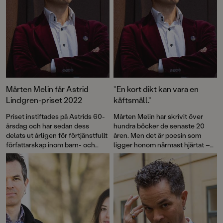
Mårten Melin får Astrid
”En kort dikt kan vara en
Lindgren-priset 2022
käftsmäll.”
Priset instiftades på Astrids 60-
Mårten Melin har skrivit över
årsdag och har sedan dess
hundra böcker de senaste 20
delats ut årligen för förtjänstfullt
åren. Men det är poesin som
författarskap inom barn- och
ligger honom närmast hjärtat –
ungdomslitteraturen.
något han förmedlat till
tusentals barn. Men rimmen
skippar han helst.