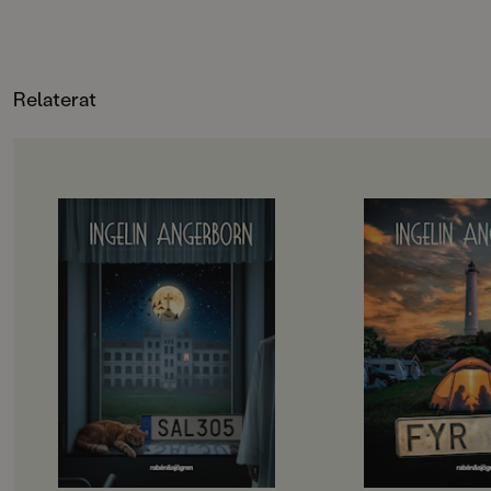
Relaterat
OM BOKEN
OM BOKEN
Fristående uppföljare till Rum 213
Fristående uppföljar
”Ingelin Angerborn är otroligt
”Ingelin Angerborn h
skicklig på att bygga upp rädslan i
igen.”
helt vanliga situationer.”
Corren”Fyr 137 är o
Dagens Nyheter”Det här är riktigt
väldigt bra mysrysar
bra!”
perfekt som sommar
Barn&ungdomsboksbloggenVem är
Bokkoll.seVem äger
det som tar Elviras hand just när
Elvira, Meja och Bea 
hon håller på att somna? Och vem
vid Svartudden? Ve
var det egentligen hon såg i
smyger utanför tjeje
sjukhussängen bredvid hennes i
natten? Och vem är 
natt? Elvira vet inte. Hon vet bara
Elvira ser i fyrens f