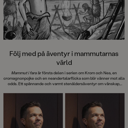
Följ med på äventyr i mammutarnas
värld
Mammut i fara
är första delen i serien om Krom och Nea, en
cromagnonpojke och en neandertalarflicka som blir vänner mot alla
odds. Ett spännande och varmt stenåldersäventyr om vänskap,
mod och att våga se bortom sina fördomar. Boken är
genomillustrerad med fina svartvita bilder av Mattias Olsson.