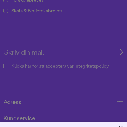
Skola & Biblioteksbrevet
Klicka här för att acceptera vår
Integritetspolicy.
Adress
Adress
Kundservice
08-769 88 00