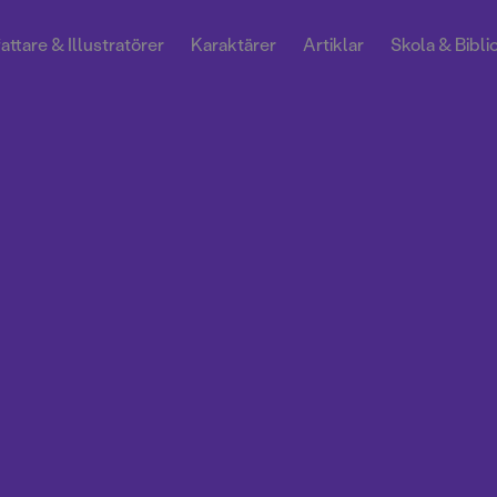
attare & Illustratörer
Karaktärer
Artiklar
Skola & Bibli