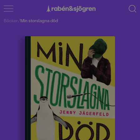
Böcker
/
Min storslagna död