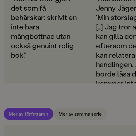
SPRÅK
på Augustnominerade
Mitt storslagna liv
.
det som få
Jenny Jäger
Svenska
behärskar: skrivit en
‘Min storsla
SERIE
inte bara
[…] Jag tror
Skärblackatrilogin
mångbottnad utan
kan gilla de
PUBLICERINGSDATUM
också genuint rolig
eftersom de
2021-03-26
bok.”
kan relatera 
LÄSORDNING
handlingen. 
2
borde läsa d
Produktion
kommer inte
något som är
Produktdetaljer
Juniorrecen
ISBN
Tilia 13 år
9789129725414
Mer av författaren
Mer av samma serie
FORMAT
Inbunden
,
,