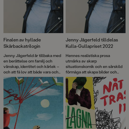
Finalen av hyllade
Jenny Jägerfeld tilldelas
Skärbackatrilogin
Kulla-Gullapriset 2022
Jenny Jägerfeld är tillbaka med
Hennes realistiska prosa
en berättelse om familj och
utmärks av skarp
vänskap, identitet och kärlek –
situationskomik och en särskild
och att få lov att både vara och
förmåga att skapa bilder och
älska den man vill. Min
karaktärer som stannar hos
storslagna kärlek är den
läsaren, skriver juryn i sin
avslutande delen av trilogin om
motivering.
Sigge, där den första delen, Mitt
storslagna liv, vann Barnradions
bokpris 2020 och nominerades
till såväl Augustpriset som det
prestigefulla Deutscher
Jugendliteraturpreis.