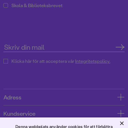
Skola & Biblioteksbrevet
Klicka här för att acceptera vår
Integritetspolicy.
Adress
Adress
Kundservice
08-769 88 00
×
Kontakta oss
Denna webbplats använder cookies för att förbättra