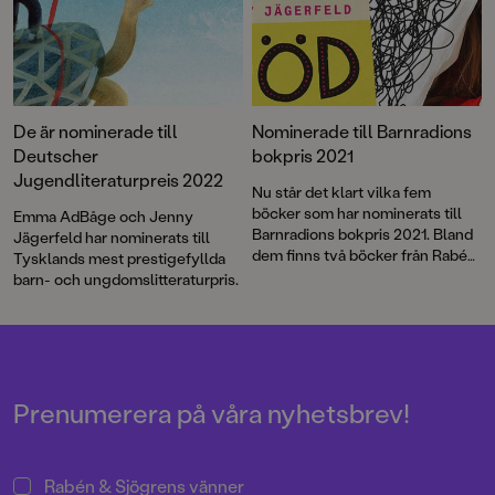
De är nominerade till
Nominerade till Barnradions
Deutscher
bokpris 2021
Jugendliteraturpreis 2022
Nu står det klart vilka fem
böcker som har nominerats till
Emma AdBåge och Jenny
Barnradions bokpris 2021. Bland
Jägerfeld har nominerats till
dem finns två böcker från Rabén
Tysklands mest prestigefyllda
& Sjögren som handlar om
barn- och ungdomslitteraturpris.
längtan efter tillhörighet och
psykisk ohälsa i familjen.
Prenumerera på våra nyhetsbrev!
Rabén & Sjögrens vänner