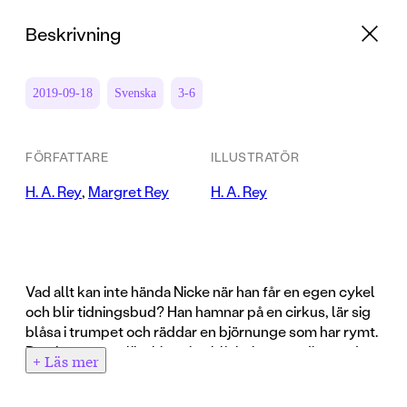
Beskrivning
2019-09-18
Svenska
3-6
FÖRFATTARE
ILLUSTRATÖR
H. A. Rey
,
Margret Rey
H. A. Rey
Vad allt kan inte hända Nicke när han får en egen cykel
och blir tidningsbud? Han hamnar på en cirkus, lär sig
blåsa i trumpet och räddar en björnunge som har rymt.
Den här osannolika historien blir helt trovärdig när det
+ Läs mer
gäller Nicke Nyfiken - världens mest älskade apa!