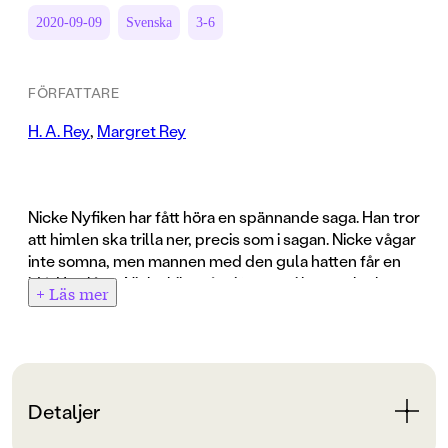
2020-09-09
Svenska
3-6
FÖRFATTARE
H. A. Rey
,
Margret Rey
Nicke Nyfiken har fått höra en spännande saga. Han tror
att himlen ska trilla ner, precis som i sagan. Nicke vågar
inte somna, men mannen med den gula hatten får en
idé. Han låter Nicke kika på stjärnorna i hans teleskop.
+ Läs mer
Nicke blir lugn när han förstår att alla stjärnorna
stannar kvar uppe på himlen, långt, långt borta.
Detaljer