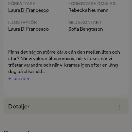
FÖRFATTARE
FORMGIVARE OMSLAG
Laura Di Francesco
Rebecka Neumann
ILLUSTRATÖR
MEDIEKONTAKT
Laura Di Francesco
Sofia Bengtsson
Finns det någon större kärlek än den mellan liten och
stor? När vi vaknar tillsammans, när vi leker, när vi
tröstar varandra och när vi kramas igen efter en lång
dag på olika håll.
+ Läs mer
Alltid här för dig
är en underbar och hjärtevärmande
bilderbok om att stanna upp en stund i vardagen och
se varandra, om att leva tillsammans dag för dag, och
om den där kärleken som blir starkare i takt med att
Detaljer
barnet växer och upptäcker världen.
Bokinformation
En riktig kärleksbomb till bok att läsa tillsammans vid
ÅLDERSGRUPP
läggdags, om och om igen. Perfekt presentbok vid