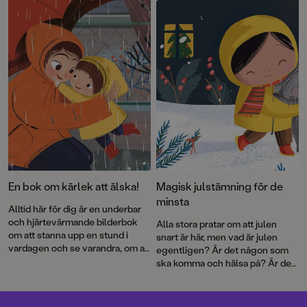
Sömnsagor kommer nu med en
Ellen Karlsson och underbara
ny bok för avkopplande
bilder av Laura Di Francesco.
vilostunder.
En bok om kärlek att älska!
Magisk julstämning för de
minsta
Alltid här för dig är en underbar
och hjärtevärmande bilderbok
Alla stora pratar om att julen
om att stanna upp en stund i
snart är här, men vad är julen
vardagen och se varandra, om att
egentligen? Är det någon som
leva tillsammans dag för dag,
ska komma och hälsa på? Är den
och om den där kärleken som blir
snäll som mormor och morfar?
starkare i takt med att barnet
Eller är den en kaka? Varför blir
växer och upptäcker världen.
alla plötsligt så glada och varför