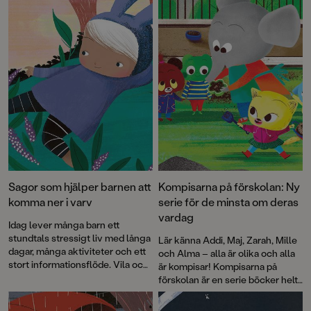
förskolan eller hemma.
Sagor som hjälper barnen att
Kompisarna på förskolan: Ny
komma ner i varv
serie för de minsta om deras
vardag
Idag lever många barn ett
stundtals stressigt liv med långa
Lär känna Addi, Maj, Zarah, Mille
dagar, många aktiviteter och ett
och Alma – alla är olika och alla
stort informationsflöde. Vila och
är kompisar! Kompisarna på
återhämtning är ett måste för att
förskolan är en serie böcker helt
orka med och må bra. Författaren
på barnens nivå med text av den
och psykologen bakom succén
Augustprisvinnande författaren