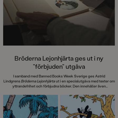
Bröderna Lejonhjärta ges ut i ny
”förbjuden” utgåva
I samband med Banned Books Week Sverige ges Astrid
Lindgrens
Bröderna Lejonhjärta
ut i en specialutgåva med texter om
yttrandefrihet och förbjudna böcker. Den innehåller även
information om hur
Bröderna Lejonhjärta
spreds i 30 handtillverkade
exemplar, sk Samizdat, via hemliga nätverk i Tjeckoslovakien under
Kalla kriget på 80-talet. Pocketutgåvan avslutas med efterord av
Laurie Halse Anderson, 2023 års mottagare av Astrid Lindgren
Memorial Award, som vi även publicerar här.