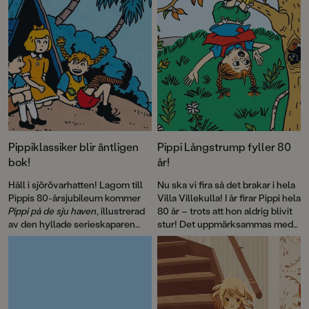
Pippiklassiker blir äntligen
Pippi Långstrump fyller 80
bok!
år!
Håll i sjörövarhatten! Lagom till
Nu ska vi fira så det brakar i hela
Pippis 80-årsjubileum kommer
Villa Villekulla! I år firar Pippi hela
Pippi på de sju haven
, illustrerad
80 år – trots att hon aldrig blivit
av den hyllade serieskaparen
stur! Det uppmärksammas med
Fabian Göranson. Astrid
flera böcker, däribland David
Lindgren skrev ursprungligen
Sundins
Känner du Astrid
detta roliga sjörövaräventyr som
Lindgren
och en
ett filmmanus 1970. Men det här
genomillustrerad version av
är första gången som
Pippi på de sju haven
.
berättelsen blir bok.