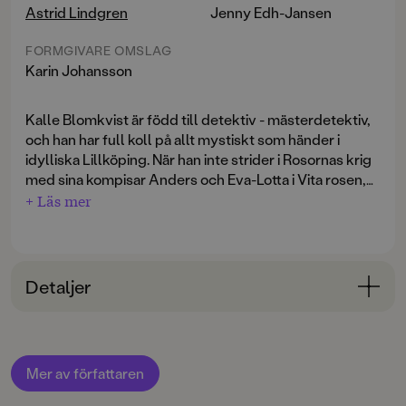
Astrid Lindgren
Jenny Edh-Jansen
FORMGIVARE OMSLAG
Karin Johansson
Kalle Blomkvist är född till detektiv - mästerdetektiv,
och han har full koll på allt mystiskt som händer i
idylliska Lillköping. När han inte strider i Rosornas krig
med sina kompisar Anders och Eva-Lotta i Vita rosen,
så ligger han gärna under päronträdet hemma på
+ Läs mer
gården och fantiserar om nästa spännande fall. Och
De tre böckerna,
Mästerdetektiven Blomkvist
,
spännande blir det - det händer otäcka saker i
Mästerdetektiven Blomkvist lever farligt
och
Kalle
Lillköping, kanske till och med otäckare än Kalle
Blomkvist och Rasmus
är här samlade i en volym.
kunnat föreställa sig.
Detaljer
Bokinformation
ÅLDERSGRUPP
Mer av författaren
6-9