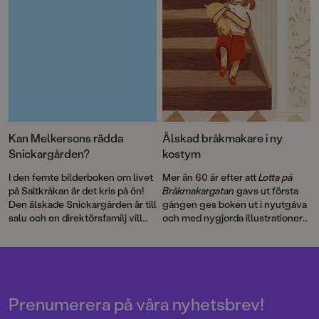
Kan Melkersons rädda
Älskad bråkmakare i ny
Snickargården?
kostym
I den femte bilderboken om livet
Mer än 60 år efter att
Lotta på
på Saltkråkan är det kris på ön!
Bråkmakargatan
gavs ut första
Den älskade Snickargården är till
gången ges boken ut i nyutgåva
salu och en direktörsfamilj vill
och med nygjorda illustrationer
köpa tomten för att riva och
av hyllade Cecilia Heikkilä.
bygga en bungalow …
Illustratören Maria Nilsson Thore
har återigen skapat fenomenala
bilder till Astrid Lindgrens
berättelse.
Prenumerera på våra nyhetsbrev!