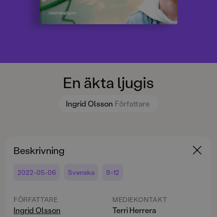
En äkta ljugis
Ingrid Olsson
Författare
Beskrivning
2022-05-06
Svenska
9-12
FÖRFATTARE
MEDIEKONTAKT
Ingrid Olsson
Terri Herrera