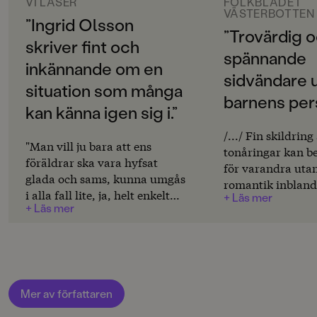
Svenska
VI LÄSER
FOLKBLADET
VÄSTERBOTTEN
Augustprisnominerade Ingrid Olsson har absolut
”Ingrid Olsson
SPRÅK
”Trovärdig 
gehör för mänskliga relationer, här ger hon sig på en av
skriver fint och
Svenska
de svåraste, skildrat ur ett skoningslöst
spännande
inkännande om en
barnperspektiv.
sidvändare 
PUBLICERINGSDATUM
situation som många
2022-05-06
barnens per
kan känna igen sig i.”
Produktion
/.../ Fin skildrin
"Man vill ju bara att ens
tonåringar kan b
Produktdetaljer
föräldrar ska vara hyfsat
för varandra utan
glada och sams, kunna umgås
ISBN
romantik inbland
i alla fall lite, ja, helt enkelt
9789129732382
+ Läs mer
Byström
+ Läs mer
bete sig vuxet och moget. Men
FORMAT
ibland känns det tyvärr helt
Inbunden
,
,
Häftad
omöjligt att åstadkomma, så
barnet tar på sig en för stor
roll i att försöka hantera allt
det. Hjälp?!"
Mer av författaren