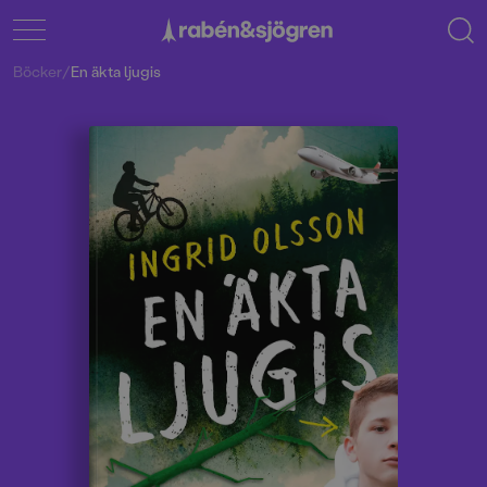
Böcker
/
En äkta ljugis