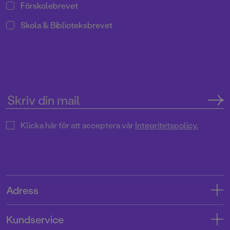
Förskolebrevet
trilogi Bortbytingar. Och mycket,
mycket mer! Välkommen till en
Skola & Biblioteksbrevet
fullmatad bokmånad!
Klicka här för att acceptera vår
Integritetspolicy.
Adress
Adress
Kundservice