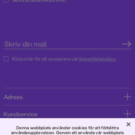
Klicka här för att acceptera vår
Integritetspolicy.
Adress
Adress
Kundservice
08-769 88 00
×
Kontakta oss
Denna webbplats använder cookies för att förbättra
Förlaget
användarupplevelsen. Genom att använda vår webbplats
Tryckerigatan 4