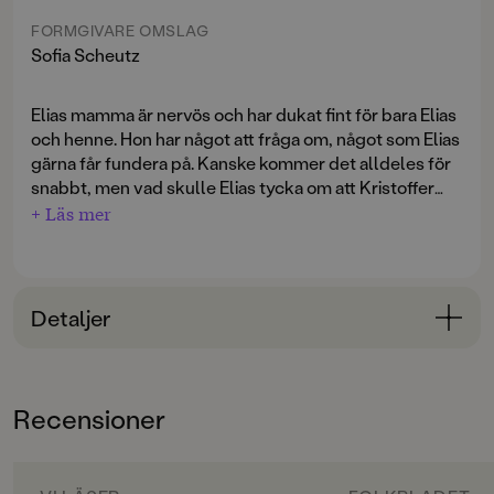
FORMGIVARE OMSLAG
Sofia Scheutz
Elias mamma är nervös och har dukat fint för bara Elias
och henne. Hon har något att fråga om, något som Elias
gärna får fundera på. Kanske kommer det alldeles för
snabbt, men vad skulle Elias tycka om att Kristoffer
flyttade in hos dem? Han bor ju ändå där hela tiden.
+ Läs mer
Det enda Elias kan tänka på är pappa. Vad kommer han
att säga? Pappa som fortfarande är så himla ledsen
över skilsmässan. Pappa vars svartsjuka ligger som en
Detaljer
tyngd över Elias axlar.
Bokinformation
Elias vill bara att alla ska må bra. Därför säger han
ÅLDERSGRUPP
precis det hans föräldrar vill höra. Problemet är bara
Recensioner
9-12
att det oftast inte är sanningen. Den ena nödlögnen
leder till den andra och till slut är Elias fast i en väv av
ORIGINALSPRÅK
lögner.