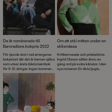
De är nominerade till
Om att stå i mitten under en
Barnradions bokpris 2022
skilsmässa
För sjunde året i rad arrangeras
Kritikerrosade och prisbelönta
bokpriset där det är barnen själva
Ingrid Olsson sätter ännu en
som utser årets bästa barnbok
gång ord på svåra känslor. I den
för 9-12-åringar. Ingen kommer
nya romanen En äkta ljugis
levande härifrån av Gustav
skildras hjärtekross, avundsjuka
Boman och En äkta ljugis av
och lögner ur ett stenhårt
Ingrid Olsson är två av fem
barnperspektiv. Mitt i prick för
nominerade finalböcker.
slukaråldern!