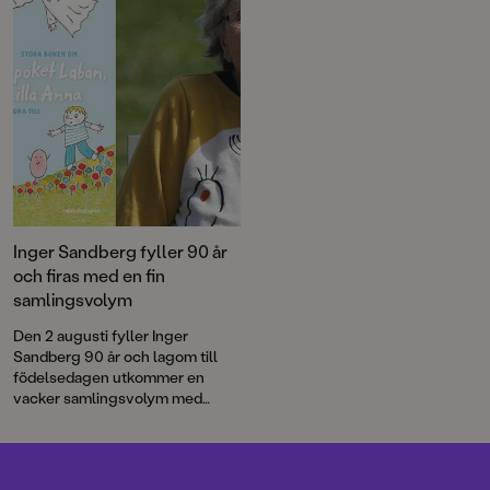
Långa Farbrorn ut på havet.
Inger Sandberg fyller 90 år
och firas med en fin
samlingsvolym
Den 2 augusti fyller Inger
Sandberg 90 år och lagom till
födelsedagen utkommer en
vacker samlingsvolym med
utvalda favoriter ur Inger och
Lasse Sandbergs stora
sagoskatt.