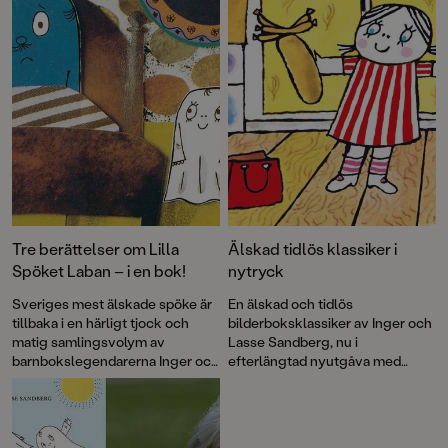
Tre berättelser om Lilla
Älskad tidlös klassiker i
Spöket Laban – i en bok!
nytryck
Sveriges mest älskade spöke är
En älskad och tidlös
tillbaka i en härligt tjock och
bilderboksklassiker av Inger och
matig samlingsvolym av
Lasse Sandberg, nu i
barnbokslegendarerna Inger och
efterlängtad nyutgåva med
Lasse Sandberg. Alldeles lagom
restaurerade bilder. Lilla Anna
läskig för små spökfantaster.
tillhör en av våra allra mest
kända barnbokskaraktärer och
här får vi följa med henne och