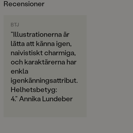
Recensioner
0-3
ORIGINALSPRÅK
Svenska
BTJ
”Illustrationerna är
SPRÅK
lätta att känna igen,
Svenska
naivistiskt charmiga,
SERIE
och karaktärerna har
Lilla Spöket Laban
enkla
PUBLICERINGSDATUM
igenkänningsattribut.
2020-11-18
Helhetsbetyg:
LÄSORDNING
4.” Annika Lundeber
11
Produktion
Produktdetaljer