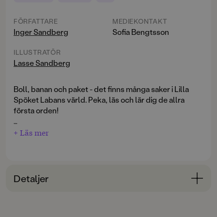
FÖRFATTARE
MEDIEKONTAKT
Inger Sandberg
Sofia Bengtsson
ILLUSTRATÖR
Lasse Sandberg
Boll, banan och paket - det finns många saker i Lilla
Spöket Labans värld. Peka, läs och lär dig de allra
första orden!
En pekbok med klara färger och tydliga bilder där de
+ Läs mer
allra minsta får möta Lilla Spöket Laban och hans
vänner för första gången och lära sig vanliga ord på
samma gång. Med tåliga pärmar som passar små
händer och noggrant utvalda ord som de allra yngsta
Detaljer
känner igen ur sin egen vardag. Den perfekta boken
för en mysig stund i soffan tillsammans.
Bokinformation
ÅLDERSGRUPP