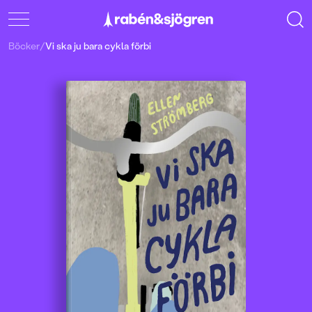
Böcker
/
Vi ska ju bara cykla förbi