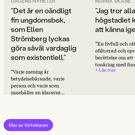
Svenska
DAGENS NYHETER
NORRA SKÅNE
”Det är en oändligt
”Jag tror all
SPRÅK
"En träffsäker bok om längtan, vänskap och
fin ungdomsbok,
högstadiet
Svenska
systerskap."
Maria Friedner, Jönköpings-Posten
som Ellen
att känna ige
PUBLICERINGSDATUM
Strömberg lyckas
"Att Strömbergs prosa dessutom är både rapp, rolig
2022-04-29
”En livfull och rä
och suggestiv gör boken till en av vårens bästa."
Lydia
göra såväl vardaglig
ofiltrerad och op
Wistisen, DN
Produktion
som existentiell.”
berättelse om att
tonåring med fu
PAPPER
+ Läs mer
Holmen Book Cream
allt möjligt, so
”Varje mening är
egentligen är.” J
betydelsebärande, varje
MILJÖMÄRKNING
Edvardsson
person och varje scen
Ja
innehåller en klarsynt
+ Läs mer
iakttagelse.” Lotta Olsson
CE-MÄRKNING
Nej
Produktdetaljer
Mer av författaren
ISBN