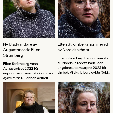
Ny bladvändare av
Ellen Strömberg nominerad
Augustprisade Ellen
av Nordiska rådet
Strömberg
Ellen Strömberg har nominerats
till Nordiska rådets barn- och
Ellen Strömberg vann
ungdomslitteraturpris 2023 för
Augustpriset 2022 för
sin bok Vi ska ju bara cykla förbi.
ungdomsromanen
Vi ska ju bara
”Strömbergs prosa är gnistrande
cykla förbi
. Nu är hon aktuell
glasklar. Mandas berättarjag och
med
Ingen början inget slut
,
-röst klockrent återgivna”,
magisk realism om förälskelse,
skriver juryn i sin motivering.
sorg och utanförskap. Och om
att leva vidare i andra, för evigt.