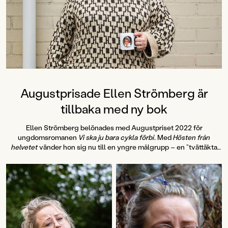
Augustprisade Ellen Strömberg är
tillbaka med ny bok
Ellen Strömberg belönades med Augustpriset 2022 för
ungdomsromanen
Vi ska ju bara cykla förbi
. Med
Hösten från
helvetet
vänder hon sig nu till en yngre målgrupp – en ”tvättäkta
Kära dagbok-berättelse”, enligt henne själv.