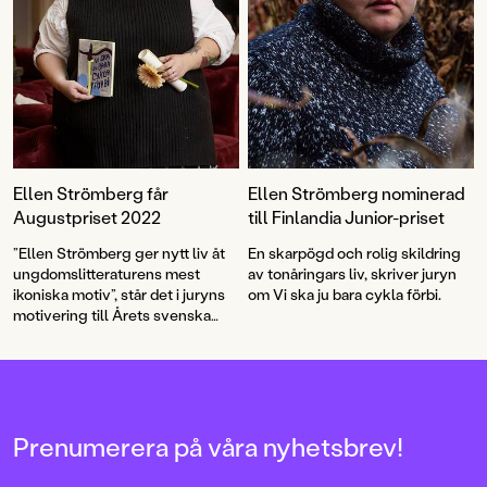
Ellen Strömberg får
Ellen Strömberg nominerad
Augustpriset 2022
till Finlandia Junior-priset
”Ellen Strömberg ger nytt liv åt
En skarpögd och rolig skildring
ungdomslitteraturens mest
av tonåringars liv, skriver juryn
ikoniska motiv”, står det i juryns
om Vi ska ju bara cykla förbi.
motivering till Årets svenska
barn- och ungdomsbok.
Prenumerera på våra nyhetsbrev!