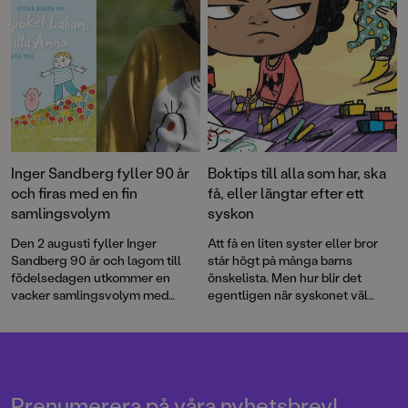
Inger Sandberg fyller 90 år
Boktips till alla som har, ska
och firas med en fin
få, eller längtar efter ett
samlingsvolym
syskon
Den 2 augusti fyller Inger
Att få en liten syster eller bror
Sandberg 90 år och lagom till
står högt på många barns
födelsedagen utkommer en
önskelista. Men hur blir det
vacker samlingsvolym med
egentligen när syskonet väl
utvalda favoriter ur Inger och
kommer?
Lasse Sandbergs stora
sagoskatt.
Prenumerera på våra nyhetsbrev!