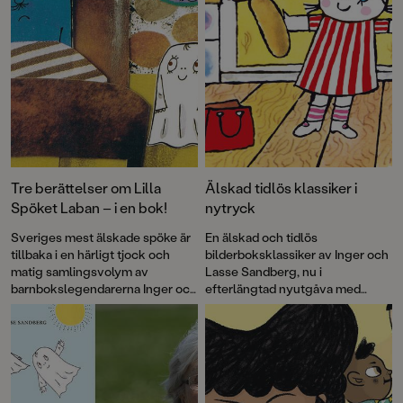
Tre berättelser om Lilla
Älskad tidlös klassiker i
Spöket Laban – i en bok!
nytryck
Sveriges mest älskade spöke är
En älskad och tidlös
tillbaka i en härligt tjock och
bilderboksklassiker av Inger och
matig samlingsvolym av
Lasse Sandberg, nu i
barnbokslegendarerna Inger och
efterlängtad nyutgåva med
Lasse Sandberg. Alldeles lagom
restaurerade bilder. Lilla Anna
läskig för små spökfantaster.
tillhör en av våra allra mest
kända barnbokskaraktärer och
här får vi följa med henne och
Långa Farbrorn ut på havet.