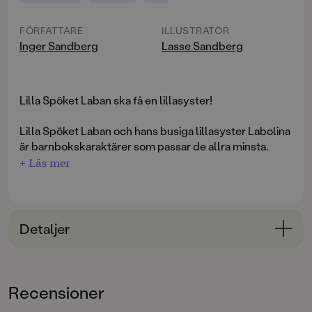
FÖRFATTARE
ILLUSTRATÖR
Inger Sandberg
Lasse Sandberg
Lilla Spöket Laban ska få en lillasyster!
Lilla Spöket Laban och hans busiga lillasyster Labolina
är barnbokskaraktärer som passar de allra minsta.
+ Läs mer
Detaljer
Bokinformation
ÅLDERSGRUPP
Recensioner
0-3