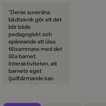
ORIGINALSPRÅK
Svenska
”Deras suveräna
bildteknik gör att det
SPRÅK
Svenska
blir både
pedagogiskt och
SERIE
Lilla Spöket Laban
spännande att läsa
tillsammans med det
PUBLICERINGSDATUM
lilla barnet.
2022-01-25
Interaktiviteten, att
LÄSORDNING
barnets eget
9
ljudhärmande kan
Produktion
vara en del i
Produktdetaljer
läsningen, lyfter
boken. Bild och text
ISBN
9789129738896