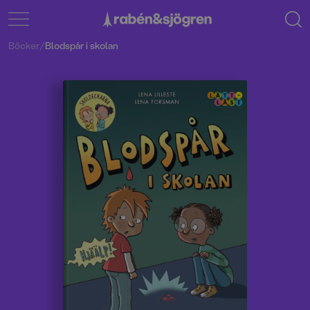
Böcker
/
Blodspår i skolan