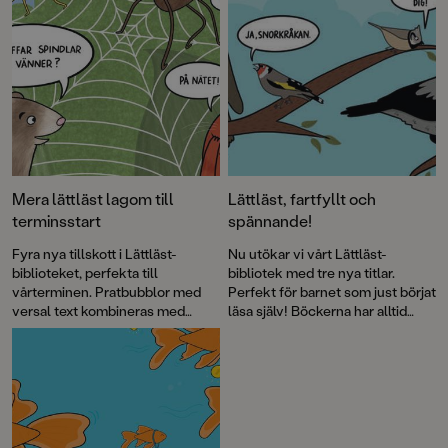
Mera lättläst lagom till
Lättläst, fartfyllt och
terminsstart
spännande!
Fyra nya tillskott i Lättläst-
Nu utökar vi vårt Lättläst-
biblioteket, perfekta till
bibliotek med tre nya titlar.
vårterminen. Pratbubblor med
Perfekt för barnet som just börjat
versal text kombineras med
läsa själv! Böckerna har alltid
läsvänliga gemener i brödtexten.
både läsvänliga gemener samt
Det klockrena sättet att öva
pratbubblor med versal text.
läsning!