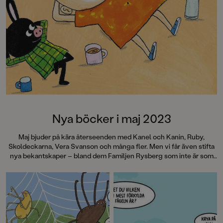
Metro”Det här är rik
Barn&ungdomsboks
Nya böcker i maj 2023
Maj bjuder på kära återseenden med Kanel och Kanin, Ruby,
Skoldeckarna, Vera Svanson och många fler. Men vi får även stifta
nya bekantskaper – bland dem Familjen Rysberg som inte är som
vanliga familjer, de är nämligen vampyrer! Dessutom vidunderligt
vackra bilderböcker, spännande debutböcker och så får vi hjälp att
knäcka läskoden med LÄS! Välkommen till en maxad bokmånad!