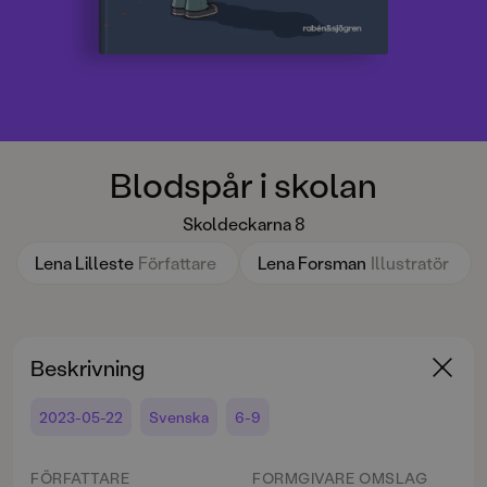
Blodspår i skolan
Skoldeckarna 8
Lena Lilleste
Författare
Lena Forsman
Illustratör
Beskrivning
2023-05-22
Svenska
6-9
FÖRFATTARE
FORMGIVARE OMSLAG