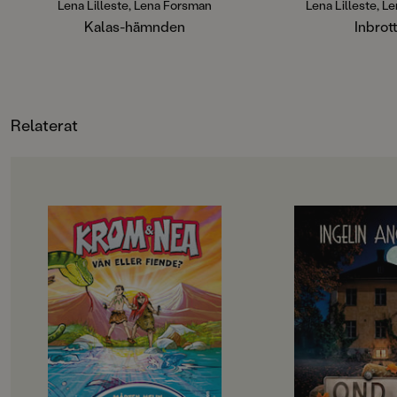
han bestämmer sig för att hämnas
värdesaker – och sna
Lena Lilleste, Lena Forsman
Lena Lilleste, L
och förstöra kalaset ... Ska Max och
ner i källaren … Nu 
Kalas-hämnden
Inbrot
Penny lyckas stoppa honom i tid?
Skoldeckarna snabb
Kalas-hämnden är den tolfte
plan för att stoppa 
fristående boken i serien
rädda sig själva!Inbr
Skoldeckarna som skrivs av Lena
elfte fristående boke
Lilleste och illustreras av Lena
Skoldeckarna som sk
Relaterat
Forsman. De har kort och läsvänlig
Lilleste och illustre
text och massor av härligt
Forsman. De har kor
färgstarka bilder.
text och massor av h
färgstarka bilder.
OM BOKEN
OM BOKEN
Krom och Nea är bästa vänner –
Fristående uppföljar
men bara i hemlighet. Deras
Elvira har varit me
familjer är fiender och skulle bli
saker förut. På kollo
rasande om de fick veta sanningen.
fyren. Så hon borde
Därför måste Krom och Nea göra
den här gången är d
allt i smyg: simma, fiska och prata
känns annorlunda …N
om den stora världen bortom
en bil med nummerp
grottan där Krom har bott hela sitt
på skolgården dras e
liv. Men det blir allt svårare att hålla
mystiska händelser i
vänskapen hemlig och till slut
dyker siffrorna från