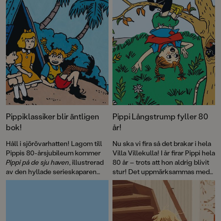
Pippiklassiker blir äntligen
Pippi Långstrump fyller 80
bok!
år!
Håll i sjörövarhatten! Lagom till
Nu ska vi fira så det brakar i hela
Pippis 80-årsjubileum kommer
Villa Villekulla! I år firar Pippi hela
Pippi på de sju haven
, illustrerad
80 år – trots att hon aldrig blivit
av den hyllade serieskaparen
stur! Det uppmärksammas med
Fabian Göranson. Astrid
flera böcker, däribland David
Lindgren skrev ursprungligen
Sundins
Känner du Astrid
detta roliga sjörövaräventyr som
Lindgren
och en
ett filmmanus 1970. Men det här
genomillustrerad version av
är första gången som
Pippi på de sju haven
.