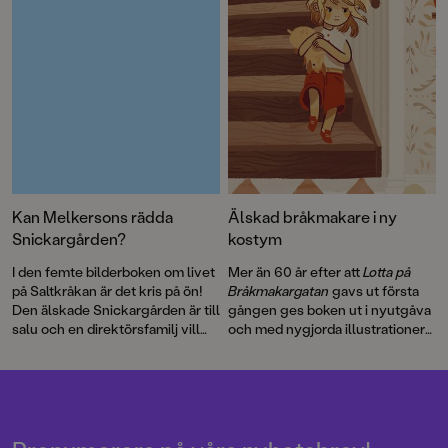
berättelsen blir bok.
Kan Melkersons rädda
Älskad bråkmakare i ny
Snickargården?
kostym
I den femte bilderboken om livet
Mer än 60 år efter att
Lotta på
på Saltkråkan är det kris på ön!
Bråkmakargatan
gavs ut första
Den älskade Snickargården är till
gången ges boken ut i nyutgåva
salu och en direktörsfamilj vill
och med nygjorda illustrationer
köpa tomten för att riva och
av hyllade Cecilia Heikkilä.
bygga en bungalow …
Illustratören Maria Nilsson Thore
har återigen skapat fenomenala
bilder till Astrid Lindgrens
berättelse.