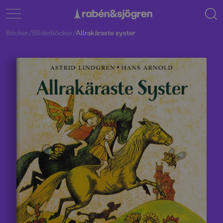
Böcker
/
Bilderböcker
/
Allrakäraste syster