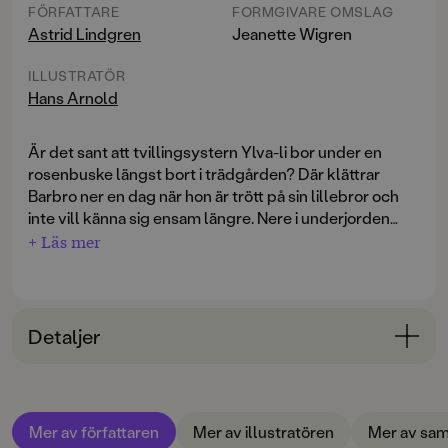
FÖRFATTARE
FORMGIVARE OMSLAG
Astrid Lindgren
Jeanette Wigren
ILLUSTRATÖR
Hans Arnold
Är det sant att tvillingsystern Ylva-li bor under en
rosenbuske längst bort i trädgården? Där klättrar
Barbro ner en dag när hon är trött på sin lillebror och
inte vill känna sig ensam längre. Nere i underjorden
väntar fantastiska äventyr på de två systrarna. De får
+ Läs mer
leka i gyllene salar, rida i natten genom Hemska
Berättelsen om Barbro och hennes hemliga
Skogen på varsin häst och får varsin pudel, Ruff och
tvillingsyster Ylva-li är en klassiker i sann Astrid
Duff. De två systrarna tycker så mycket om varandra
Lingrensk sagostil.
och har ett hemligt språk som bara de förstår.
Detaljer
Bokinformation
ÅLDERSGRUPP
Mer av författaren
Mer av illustratören
Mer av sam
3-6