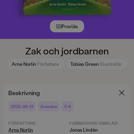
Provläs
Zak och jordbarnen
Arne Norlin
Författare
Tobias Green
Illustratör
Beskrivning
2025-06-13
Svenska
3-6
FÖRFATTARE
FORMGIVARE OMSLAG
Arne Norlin
Jonas Lindén