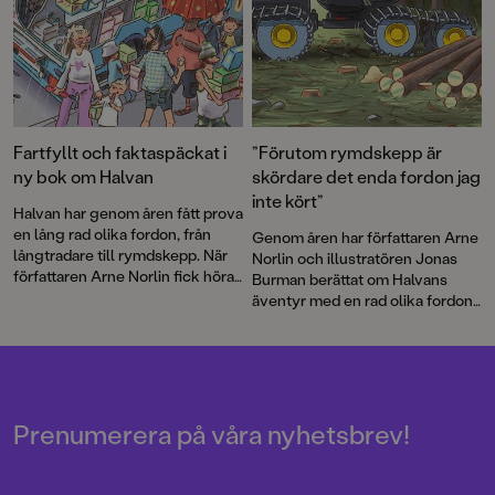
Fartfyllt och faktaspäckat i
”Förutom rymdskepp är
ny bok om Halvan
skördare det enda fordon jag
inte kört”
Halvan har genom åren fått prova
en lång rad olika fordon, från
Genom åren har författaren Arne
långtradare till rymdskepp. När
Norlin och illustratören Jonas
författaren Arne Norlin fick höra
Burman berättat om Halvans
talas om att glassbilsmelodin
äventyr med en rad olika fordon.
används i sökandet efter barn
Nu bär det av ut i skogen. Som
som gått vilse fick Halvan ett
skogsmaskinist får Halvan köra
nytt spännande uppdrag.
den gigantiska skördaren och vi
får lära oss mer om en av
Sveriges grundläggande
näringar. Barnböckerna om
Prenumerera på våra nyhetsbrev!
Halvan har sålt i mer än 2 miljoner
exemplar sedan mitten av 90-
talet!