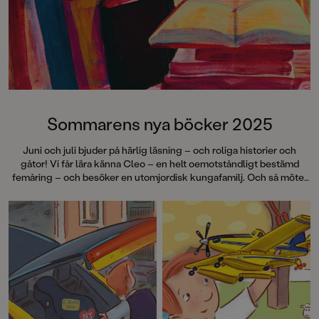
gånger. Du kommer 
skedar med en ny bli
den här boken.
Sommarens nya böcker 2025
Juni och juli bjuder på härlig läsning – och roliga historier och
gåtor! Vi får lära känna Cleo – en helt oemotståndligt bestämd
femåring – och besöker en utomjordisk kungafamilj. Och så möter
vi Molly Bloom, en modig liten mus som lämnar sitt trygga
antikvariat i Stockholm för en äventyrlig resa. Dessutom en rad
spännande, humoristiska och tankeväckande berättelser för olika
åldrar. Glad boksommar!