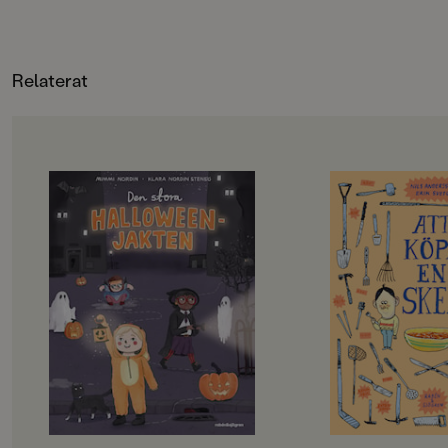
familj flaskmatar oc
lammet så hon blir s
Lär dig om livet på
och om alla maskine
Relaterat
som används där.
OM BOKEN
OM BOKEN
Eira har längtat hela dagen – men
"En bok full med härl
hon har bara fått stanna på sitt rum.
utmanande tungvric
Något stort är på gång, det har
perfekt för högläsni
Krillan bestämt. När kusinerna
Helhetsbetyg: 5/5."
äntligen dyker upp, börjar det: Den
BTJ
stora Halloweenjakten!
Plötsligt hörs en röst från
Ibland är det enda 
vardagsrummet. Det är mörkt. En
bra sked att äta med
skrynklig lapp dyker upp, med
det inte någonstans
blod på kanten – den första
letar och jagar hitta
ledtråden i en spännande och
någon. I Att köpa en 
klurig skattjakt! För att hitta
träffa två figurer s
skatten måste barnen följa gåtorna
och saknar bestick. I