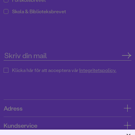
Skola & Biblioteksbrevet
Klicka här för att acceptera vår
Integritetspolicy.
Adress
Adress
Kundservice
08-769 88 00