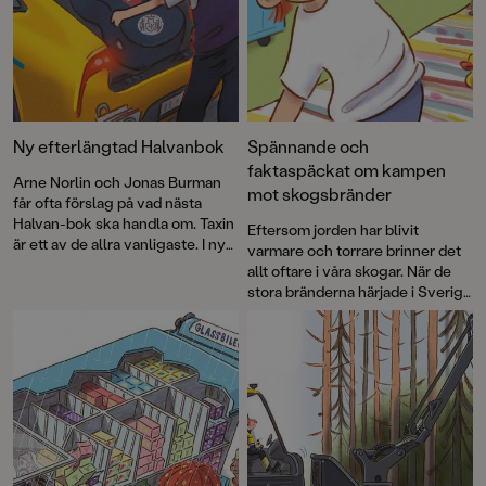
Ny efterlängtad Halvanbok
Spännande och
faktaspäckat om kampen
Arne Norlin och Jonas Burman
mot skogsbränder
får ofta förslag på vad nästa
Halvan-bok ska handla om. Taxin
Eftersom jorden har blivit
är ett av de allra vanligaste. I nya
varmare och torrare brinner det
Här kommer taxin
får vi följa
allt oftare i våra skogar. När de
chaufförernas omväxlande
stora bränderna härjade i Sverige
vardag och lära oss vad en
2018 uppstod idén att skapa en
hybridmotor är, hur en taxameter
faktabok för barn och låta Arne
funkar och hur den första
Norlins och Jonas Burmans
svenska taxin såg ut.
populära barnbokskaraktär
Halvan prova på
brandflygaryrket.