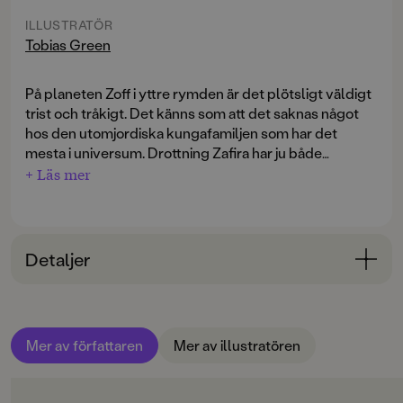
ILLUSTRATÖR
Tobias Green
På planeten Zoff i yttre rymden är det plötsligt väldigt
trist och tråkigt. Det känns som att det saknas något
hos den utomjordiska kungafamiljen som har det
mesta i universum. Drottning Zafira har ju både
swimmingpool, bio, bergochdalbana ja nästan allt du
+ Läs mer
kan tänka dig i sitt stora slott med hundra rum.
Plötsligt flimrade en nyhet förbi på den intergalaktiska
tv-skärmen.
”Barn är det bästa som finns. På planeten Jorden säger
Detaljer
… ”
Bokinformation
Vad var det? Barn! Det hade hon inte!
ÅLDERSGRUPP
Hon flippade med fjärrkontrollen för att hitta nyheten
Mer av författaren
Mer av illustratören
3-6
igen. Det gick inte.
ORIGINALSPRÅK
”Zak! Kom genast hit!” vrålade hon.