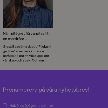
När ridlägret förvandlas till
en mardröm …
Greta Boströms debut "Flickan i
grottan" är en nervkittlande
berättelse om att växa upp, om
vänskap och svek. Och om
monstret som lurar i känslan av
att inte duga.
Prenumerera på våra nyhetsbrev!
Rabén & Sjögrens vänner