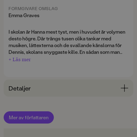
FORMGIVARE OMSLAG
Emma Graves
I skolan är Hanna mest tyst, men i huvudet är volymen
desto högre. Där trängs tusen olika tankar med
musiken, låttexterna och de svallande känslorna för
Dennis, skolans snyggaste kille. En sådan som man
bara kan vara kär i på avstånd.
+ Läs mer
Men en dag plingar det på dörren och där står han.
Guden Dennis. Med fullpackade väskor. Och sin
pappa. Som råkar vara ihop med Hannas mamma.
Detaljer
Fel slags kärlek
är en pricksäker och humoristisk
berättelse om krånglig kärlek, vänskap som sätts på
Bokinformation
prov, och om modet att kliva upp på scenen när man
egentligen inte vågar.
ÅLDERSGRUPP
Mer av författaren
12-15
ORIGINALSPRÅK