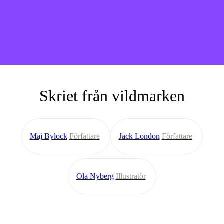
Skriet från vildmarken
Maj Bylock
Författare
Jack London
Författare
Ola Nyberg
Illustratör