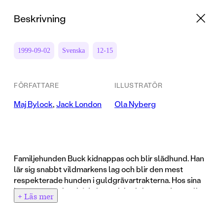
Beskrivning
1999-09-02
Svenska
12-15
FÖRFATTARE
ILLUSTRATÖR
Maj Bylock
,
Jack London
Ola Nyberg
Familjehunden Buck kidnappas och blir slädhund. Han
lär sig snabbt vildmarkens lag och blir den mest
respekterade hunden i guldgrävartrakterna. Hos sina
hussar möter han både hat och kärlek, men det är alltid
+ Läs mer
något främmande som lockar - skriet från vildmarken.
Sv-v illustrationer: Ola Nyberg.