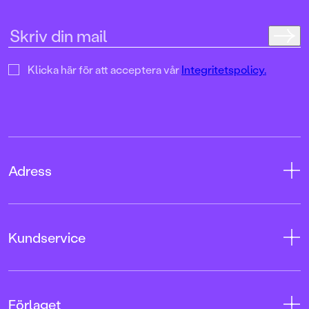
Klicka här för att acceptera vår
Integritetspolicy.
Adress
Adress
Kundservice
08-769 88 00
Tryckerigatan 4
Kontakta oss
Förlaget
103 12 Stockholm