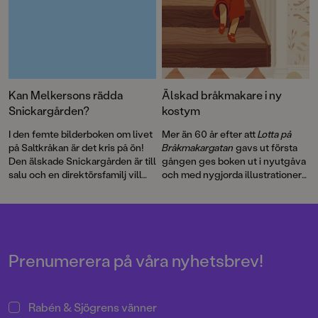
Kan Melkersons rädda
Älskad bråkmakare i ny
Snickargården?
kostym
I den femte bilderboken om livet
Mer än 60 år efter att
Lotta på
på Saltkråkan är det kris på ön!
Bråkmakargatan
gavs ut första
Den älskade Snickargården är till
gången ges boken ut i nyutgåva
salu och en direktörsfamilj vill
och med nygjorda illustrationer
köpa tomten för att riva och
av hyllade Cecilia Heikkilä.
bygga en bungalow …
Illustratören Maria Nilsson Thore
har återigen skapat fenomenala
bilder till Astrid Lindgrens
berättelse.
Prenumerera på våra nyhetsbrev!
Rabén & Sjögrens vänner