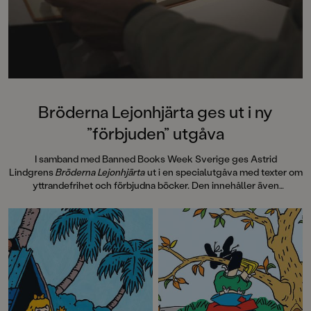
Bröderna Lejonhjärta ges ut i ny
”förbjuden” utgåva
I samband med Banned Books Week Sverige ges Astrid
Lindgrens
Bröderna Lejonhjärta
ut i en specialutgåva med texter om
yttrandefrihet och förbjudna böcker. Den innehåller även
information om hur
Bröderna Lejonhjärta
spreds i 30 handtillverkade
exemplar, sk Samizdat, via hemliga nätverk i Tjeckoslovakien under
Kalla kriget på 80-talet. Pocketutgåvan avslutas med efterord av
Laurie Halse Anderson, 2023 års mottagare av Astrid Lindgren
Memorial Award, som vi även publicerar här.