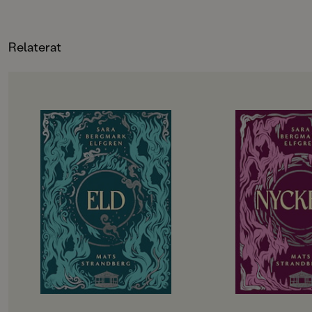
Relaterat
OM BOKEN
OM BOKEN
De utvalda ska börja andra året på
Det har gått drygt 
gymnasiet. Hela sommarlovet har
tragedin i Engelsfo
de hållit andan i väntan på
gympasal. De utvalda
demonernas nästa drag. Men hotet
att återhämta sig in
kommer från ett håll de aldrig
vänds upp och ner i
kunnat förutse. Det blir alltmer
besvaras. Hemlighete
uppenbart att något är väldigt,
Lojaliteter prövas. T
väldigt fel i Engelsfors. Det
att rinna ut och till 
förflutna vävs ihop med nuet. De
utvalda bara vara sä
levande möter de döda. De utvalda
Allt kommer att förä
knyts allt tätare till varandra och
påminns återigen om att magi inte
kan lindra olycklig kärlek eller laga
krossade hjärtan.