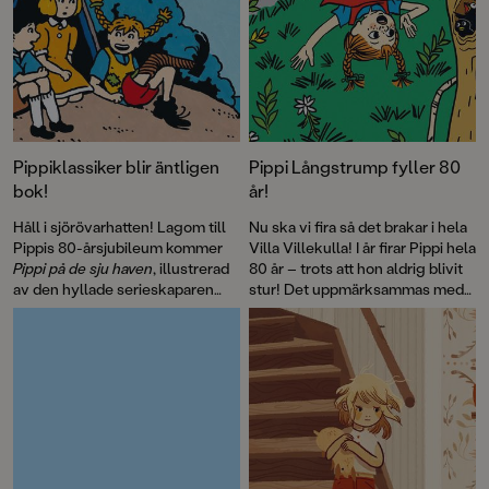
Pippiklassiker blir äntligen
Pippi Långstrump fyller 80
bok!
år!
Håll i sjörövarhatten! Lagom till
Nu ska vi fira så det brakar i hela
Pippis 80-årsjubileum kommer
Villa Villekulla! I år firar Pippi hela
Pippi på de sju haven
, illustrerad
80 år – trots att hon aldrig blivit
av den hyllade serieskaparen
stur! Det uppmärksammas med
Fabian Göranson. Astrid
flera böcker, däribland David
Lindgren skrev ursprungligen
Sundins
Känner du Astrid
detta roliga sjörövaräventyr som
Lindgren
och en
ett filmmanus 1970. Men det här
genomillustrerad version av
är första gången som
Pippi på de sju haven
.
berättelsen blir bok.