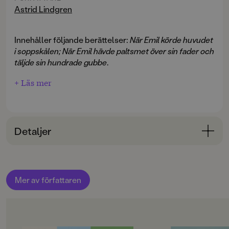
Astrid Lindgren
Innehåller följande berättelser:
När Emil körde huvudet
i soppskålen; När Emil hävde paltsmet över sin fader och
täljde sin hundrade gubbe
.
+ Läs mer
Detaljer
Bokinformation
ÅLDERSGRUPP
Mer av författaren
3-6
ORIGINALSPRÅK
Svenska