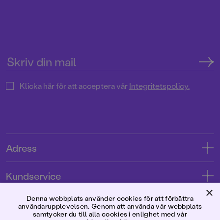
Klicka här för att acceptera vår
Integritetspolicy.
Adress
Adress
Kundservice
08-769 88 00
×
Kontakta oss
Denna webbplats använder cookies för att förbättra
Förlaget
användarupplevelsen. Genom att använda vår webbplats
Tryckerigatan 4
Kundservice
samtycker du till alla cookies i enlighet med vår