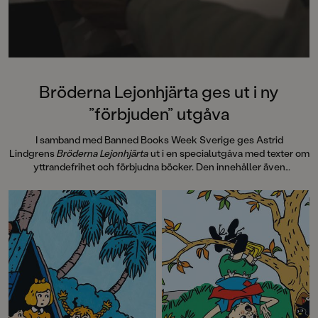
Bröderna Lejonhjärta ges ut i ny
”förbjuden” utgåva
I samband med Banned Books Week Sverige ges Astrid
Lindgrens
Bröderna Lejonhjärta
ut i en specialutgåva med texter om
yttrandefrihet och förbjudna böcker. Den innehåller även
information om hur
Bröderna Lejonhjärta
spreds i 30 handtillverkade
exemplar, sk Samizdat, via hemliga nätverk i Tjeckoslovakien under
Kalla kriget på 80-talet. Pocketutgåvan avslutas med efterord av
Laurie Halse Anderson, 2023 års mottagare av Astrid Lindgren
Memorial Award, som vi även publicerar här.