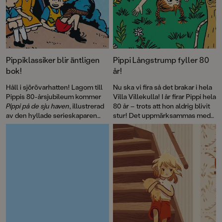
Pippiklassiker blir äntligen
Pippi Långstrump fyller 80
bok!
år!
Håll i sjörövarhatten! Lagom till
Nu ska vi fira så det brakar i hela
Pippis 80-årsjubileum kommer
Villa Villekulla! I år firar Pippi hela
Pippi på de sju haven
, illustrerad
80 år – trots att hon aldrig blivit
av den hyllade serieskaparen
stur! Det uppmärksammas med
Fabian Göranson. Astrid
flera böcker, däribland David
Lindgren skrev ursprungligen
Sundins
Känner du Astrid
detta roliga sjörövaräventyr som
Lindgren
och en
ett filmmanus 1970. Men det här
genomillustrerad version av
är första gången som
Pippi på de sju haven
.
berättelsen blir bok.