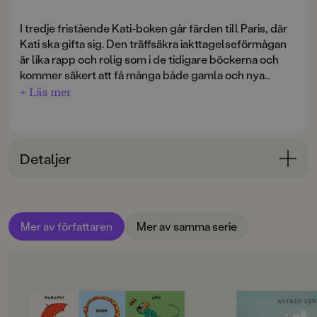
I tredje fristående Kati-boken går färden till Paris, där
Kati ska gifta sig. Den träffsäkra iakttagelseförmågan
är lika rapp och rolig som i de tidigare böckerna och
kommer säkert att få många både gamla och nya
läsare att skratta högt åt Katis upplevelser!
+ Läs mer
Detaljer
Bokinformation
ÅLDERSGRUPP
Mer av författaren
Mer av samma serie
12-15
ORIGINALSPRÅK
Svenska
OM BOKEN
OM BOKEN
SPRÅK