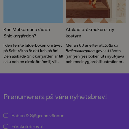
Kan Melkersons rädda
Älskad bråkmakare i ny
Snickargården?
kostym
I den femte bilderboken om livet
Mer än 60 år efter att
Lotta på
på Saltkråkan är det kris på ön!
Bråkmakargatan
gavs ut första
Den älskade Snickargården är till
gången ges boken ut i nyutgåva
salu och en direktörsfamilj vill
och med nygjorda illustrationer
köpa tomten för att riva och
av hyllade Cecilia Heikkilä.
bygga en bungalow …
Illustratören Maria Nilsson Thore
har återigen skapat fenomenala
bilder till Astrid Lindgrens
berättelse.
Prenumerera på våra nyhetsbrev!
Rabén & Sjögrens vänner
Förskolebrevet