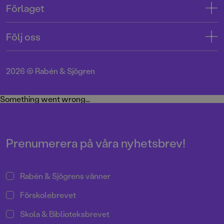
Förlaget
Tryckerigatan 4
Kundservice
Om oss
103 12 Stockholm
Följ oss
Användarvillkor intressenter
Jobba hos oss
Org.nr: 556045-7748
Användarvillkor nyhetsbrev
Facebook
Manus
2026
©
Rabén & Sjögren
Integritetspolicy
Instagram
Medarbetare
Cookie Policy
Twitter
Something went wrong...
Miljö och hållbarhet
Pressrum
Prenumerera på våra nyhetsbrev!
Rabén & Sjögrens vänner
Förskolebrevet
Skola & Biblioteksbrevet