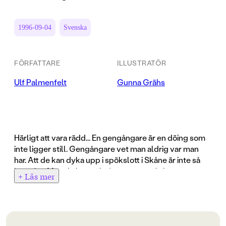
1996-09-04
Svenska
FÖRFATTARE
ILLUSTRATÖR
Ulf Palmenfelt
Gunna Grähs
Härligt att vara rädd... En gengångare är en döing som
inte ligger still. Gengångare vet man aldrig var man
har. Att de kan dyka upp i spökslott i Skåne är inte så
konstigt. Men de kan också promenera in hos en
+ Läs mer
fotograf i Stockholm eller ligga i materialskåpet i
klassrummet. I Häxdopet kan man läsa folksägner om
övernaturliga väsen ? om flickan som aldrig blivit döpt,
om det märkliga björnfolket, havspojken som fiskades