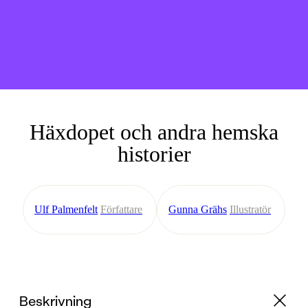
Häxdopet och andra hemska
historier
Ulf Palmenfelt
Författare
Gunna Grähs
Illustratör
Beskrivning