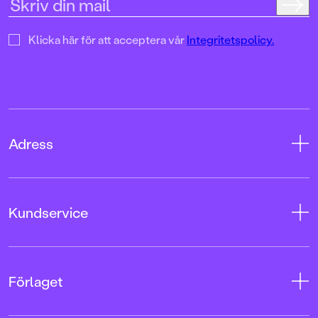
Klicka här för att acceptera vår
Integritetspolicy.
Adress
Adress
Kundservice
08-769 88 00
Tryckerigatan 4
Kontakta oss
Förlaget
103 12 Stockholm
Kundservice
Org.nr: 556045-7748