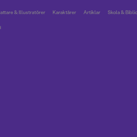
attare & Illustratörer
Karaktärer
Artiklar
Skola & Bibli
d