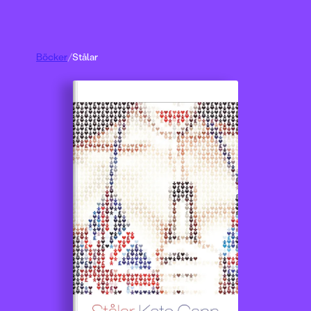
Böcker
/
Stålar