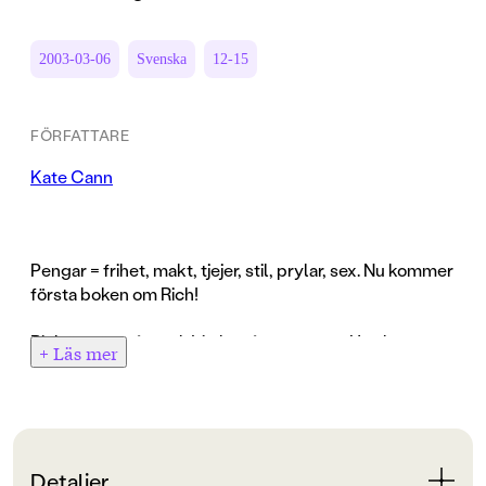
2003-03-06
Svenska
12-15
FÖRFATTARE
Kate Cann
Pengar = frihet, makt, tjejer, stil, prylar, sex. Nu kommer
första boken om Rich!
Rich är trött på att aldrig ha några pengar. Han har
+ Läs mer
samma gamla kläder på sig jämt och tjejen han gillar är
helt ointresserad. Men när lyckan plötsligt ler och han
får extraknäck på en reklambyrå börjar pengarna trilla
in. Och med pengarna kommer allting annat. Rich har
flyt och ingenting kan stoppa honom.
Detaljer