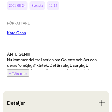
2001-08-24
Svenska
12-15
FÖRFATTARE
Kate Cann
ÄNTLIGEN!!!
Nu kommer del tre i serien om Colette och Art och
deras "omöjliga" kärlek. Det är roligt, sorgligt,
träffsäkert och trovärdigt om ung kärlek och dess
+ Läs mer
konsekvenser.
"Stå på dig, sa jag till mig själv. Du är van att bli
tillplattad av den här killen, men ändå överleva. Det är
över - du kan inte bli sårad mer. Du ska träffa Art, men
Detaljer
du kan backa nu, gå hem, avsluta det precis när du vill.
Fortsätt bara andas. Stå stadigt med fötterna på