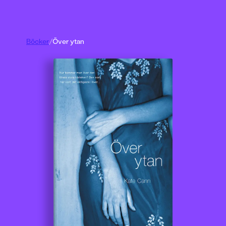
Böcker
/
Över ytan