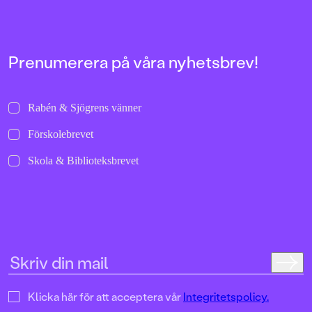
bilder att titta läng
Jenny Dahlberg som
illustrerat för Kamr
om första boken – F
Tvärtomsson:"Fart o
Prenumerera på våra nyhetsbrev!
byxorna på huvudet 
komikern Måns Nils
Kamratpostenfavori
Dahlberg slår sina p
Rabén & Sjögrens vänner
denna galet kaosiga
medryckande bilderb
Förskolebrevet
Hallhagen tipsar om 
böcker för barn och 
Skola & Biblioteksbrevet
SvD"Mycket underhå
särskilt att rutscha
Dahlbergs bilder som 
en enda sekund. På 
uppslag finns tusen d
upptäcka. Inte minst 
följa familjens hund
sniffande äventyr." -
DN"En bok som komm
till skratt hos såväl 
Klicka här för att acceptera vår
Integritetspolicy.
BTJ.