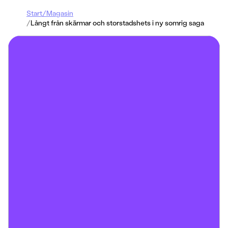
Start
/
Magasin
/
Långt från skärmar och storstadshets i ny somrig saga