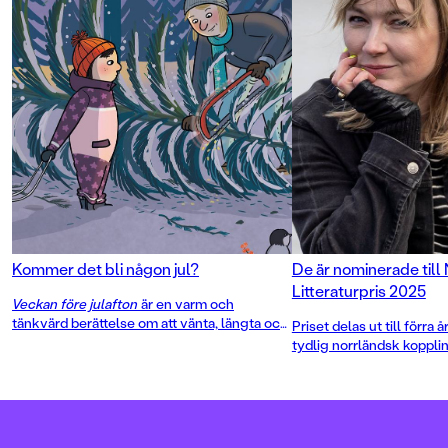
Kommer det bli någon jul?
De är nominerade till
Litteraturpris 2025
Veckan före julafton
är en varm och
tänkvärd berättelse om att vänta, längta och
Priset delas ut till förra
skapa magi av det som finns i juletider. Av
tydlig norrländsk koppli
duon Elin Johansson och Ellen Ekman som
tidigare gjort succé med
Hemma hela
sommaren
och
Veckan före barnbidraget
.