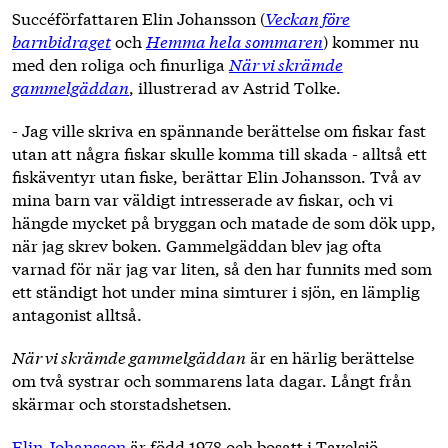
Succéförfattaren Elin Johansson (
Veckan före
barnbidraget
och
Hemma hela sommaren
) kommer nu
med den roliga och finurliga
När vi skrämde
gammelgäddan
, illustrerad av Astrid Tolke.
- Jag ville skriva en spännande berättelse om fiskar fast
utan att några fiskar skulle komma till skada - alltså ett
fiskäventyr utan fiske, berättar Elin Johansson. Två av
mina barn var väldigt intresserade av fiskar, och vi
hängde mycket på bryggan och matade de som dök upp,
när jag skrev boken. Gammelgäddan blev jag ofta
varnad för när jag var liten, så den har funnits med som
ett ständigt hot under mina simturer i sjön, en lämplig
antagonist alltså.
När vi skrämde gammelgäddan
är en härlig berättelse
om två systrar och sommarens lata dagar. Långt från
skärmar och storstadshetsen.
Elin Johansson
är född 1978 och bosatt i Tavelsjö.