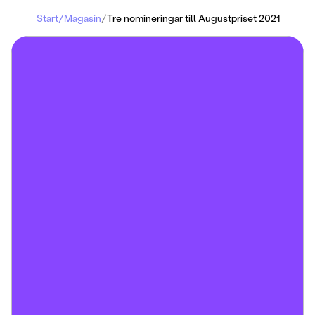
Start
/
Magasin
/
Tre nomineringar till Augustpriset 2021