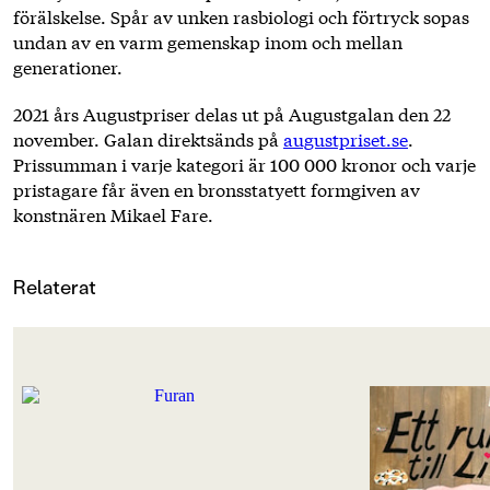
förälskelse. Spår av unken rasbiologi och förtryck sopas
undan av en varm gemenskap inom och mellan
generationer.
2021 års Augustpriser delas ut på Augustgalan den 22
november. Galan direktsänds på
augustpriset.se
.
Prissumman i varje kategori är 100 000 kronor och varje
pristagare får även en bronsstatyett formgiven av
konstnären Mikael Fare.
Relaterat
OM BOKEN
OM BOKEN
Nominerad till Augustpriset 2021!
Nominerad till Augu
En familj hittar sin drömtomt. Ett
Det är inte alltid så 