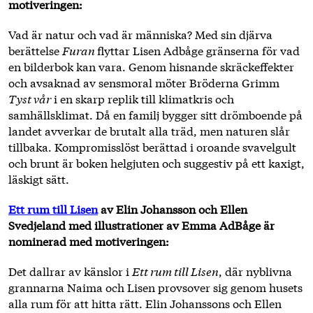
motiveringen:
Vad är natur och vad är människa? Med sin djärva
berättelse
Furan
flyttar Lisen Adbåge gränserna för vad
en bilderbok kan vara. Genom hisnande skräckeffekter
och avsaknad av sensmoral möter Bröderna Grimm
Tyst vår
i en skarp replik till klimatkris och
samhällsklimat. Då en familj bygger sitt drömboende på
landet avverkar de brutalt alla träd, men naturen slår
tillbaka. Kompromisslöst berättad i oroande svavelgult
och brunt är boken helgjuten och suggestiv på ett kaxigt,
läskigt sätt.
Ett rum till Lisen
av Elin Johansson och Ellen
Svedjeland med illustrationer av Emma AdBåge är
nominerad med motiveringen:
Det dallrar av känslor i
Ett rum till Lisen
, där nyblivna
grannarna Naima och Lisen provsover sig genom husets
alla rum för att hitta rätt. Elin Johanssons och Ellen