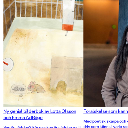
förrän hon har vågat
Lisen hur mycket h
henne ...
En varm och rolig b
den första, stora kär
lyhörd och lågmäld
Adbåges fina vardag
på pricken. En berät
verkligen tar barnen
i text och bild.
Ny genial bilderbok av Lotta Olsson
Förälskelse som känn
och Emma AdBåge
Med poetisk skärpa och 
driv som känns i varje ra
Vad är världen? För masken är världen mull.