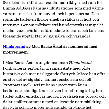
Svedjelands träffsäkra text lämnar rikligt med rum för
Emma AdBåges känsliga illustrationer som med värme
varsamt mejslar fram huvud- och bipersonerna. Den
spirande kärleken flickor emellan skildras lyhört och
intensivt. Genom mörkare stråk understryks samspelet
mellan vuxenvärldens förmodade tolerans och barnens
blossande upptäckter av sig själva och varandra.
Himlabrand
av Moa Backe Åstot är nominerad med
motiveringen:
I Moa Backe Åstots ungdomsroman
Himlabrand
konfronteras sextonåriga samen Ánte med både
historiskt och mer närliggande förtryck. Måste han offra
en stor del av sig själv, lämna renskötseln och bli
"trottoarsame"? Berättelsens epicentrum är en
berörande, sinnligt framskriven inre slitning kring hur
kärlek killar emellan är möjlig. Förälskelsens toppar och
dalar smälter samman med en levande naturskildring,
där kyla och snö möter pulserande, dröjande het