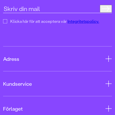
Klicka här för att acceptera vår
Integritetspolicy.
Adress
Adress
Kundservice
08-769 88 00
Tryckerigatan 4
Kontakta oss
Förlaget
103 12 Stockholm
Kundservice