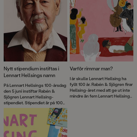
Nytt stipendium instiftas i
Varför rimmar man?
Lennart Hellsings namn
I år skulle Lennart Hellsing ha
fyllt 100 år. Rabén & Sjögren firar
På Lennart Hellsings 100-årsdag
Hellsing-året med att ge ut inte
den 5 juni instiftar Rabén &
mindre än fem Lennart Hellsing-
Sjögren Lennart Hellsing-
böcker. I en av dem, <a
stipendiet. Stipendiet är på 100
href="http://www.rabensjogren.
000 kronor och ska delas ut
se/bocker/187007-rulla-rulla-
varje år på författarens
kula-hoppa-pa-klack-och-
födelsedag till
sula">Rulla rulla kula, hoppa på
bilderboksskapare som verkar i
klack och sula</a> skriver
Hellsings anda.
författaren Lotta Olsson om rim