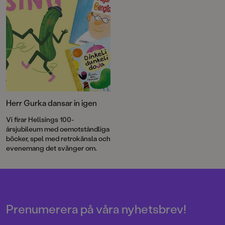
som skapar världar där gurkor
dansar i strumplästen. Läs
utdraget ur boken här:
Herr Gurka dansar in igen
Vi firar Hellsings 100-
årsjubileum med oemotståndliga
böcker, spel med retrokänsla och
evenemang det svänger om.
Prenumerera på våra nyhetsbrev!