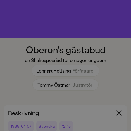
Oberon's gästabud
en Shakespeariad för omogen ungdom
Lennart Hellsing
Författare
Tommy Östmar
Illustratör
Beskrivning
1988-01-07
Svenska
12-15