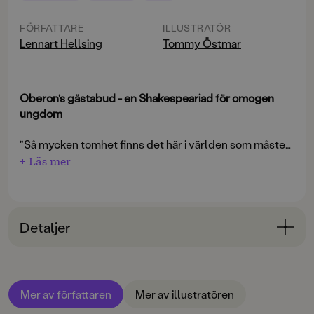
FÖRFATTARE
ILLUSTRATÖR
Lennart Hellsing
Tommy Östmar
Oberon's gästabud - en Shakespeariad för omogen
ungdom
"Så mycken tomhet finns det här i världen som måste
fyllas ut - och det med ens. Fyll hjärtats kammare och
+ Läs mer
"Det hela är sprudlande Hellsingskt på ett behagligt
båda förmak med kärlek till varandra och till allt som
omruskande sätt. Detta förstärks på ett
växer, kryper, simmar, går och står…"
utomordentligt sätt av Tommy Östmars lekfullt
expressiva bilder."
Detaljer
Kent Hägglund, Dagens Nyheter
Bokinformation
ÅLDERSGRUPP
Mer av författaren
Mer av illustratören
12-15