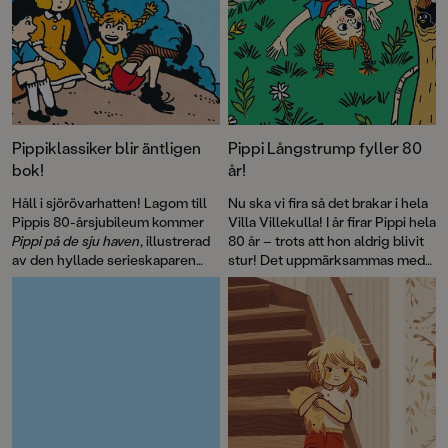
Pippiklassiker blir äntligen
Pippi Långstrump fyller 80
bok!
år!
Håll i sjörövarhatten! Lagom till
Nu ska vi fira så det brakar i hela
Pippis 80-årsjubileum kommer
Villa Villekulla! I år firar Pippi hela
Pippi på de sju haven
, illustrerad
80 år – trots att hon aldrig blivit
av den hyllade serieskaparen
stur! Det uppmärksammas med
Fabian Göranson. Astrid
flera böcker, däribland David
Lindgren skrev ursprungligen
Sundins
Känner du Astrid
detta roliga sjörövaräventyr som
Lindgren
och en
ett filmmanus 1970. Men det här
genomillustrerad version av
är första gången som
Pippi på de sju haven
.
berättelsen blir bok.