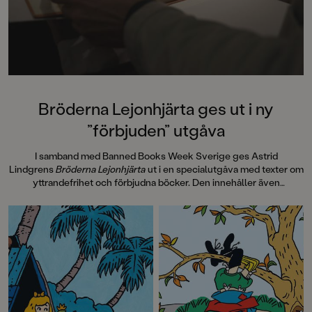
Bröderna Lejonhjärta ges ut i ny
”förbjuden” utgåva
I samband med Banned Books Week Sverige ges Astrid
Lindgrens
Bröderna Lejonhjärta
ut i en specialutgåva med texter om
yttrandefrihet och förbjudna böcker. Den innehåller även
information om hur
Bröderna Lejonhjärta
spreds i 30 handtillverkade
exemplar, sk Samizdat, via hemliga nätverk i Tjeckoslovakien under
Kalla kriget på 80-talet. Pocketutgåvan avslutas med efterord av
Laurie Halse Anderson, 2023 års mottagare av Astrid Lindgren
Memorial Award, som vi även publicerar här.