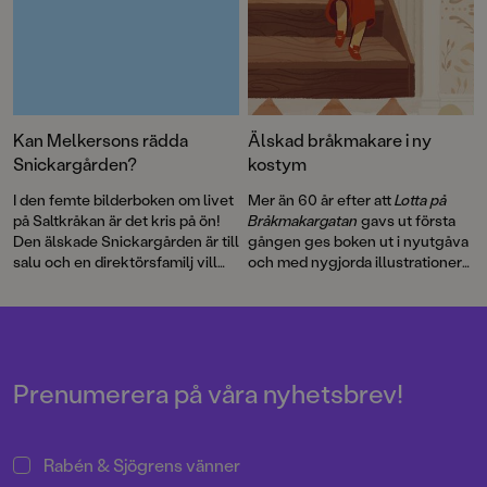
Kan Melkersons rädda
Älskad bråkmakare i ny
Snickargården?
kostym
I den femte bilderboken om livet
Mer än 60 år efter att
Lotta på
på Saltkråkan är det kris på ön!
Bråkmakargatan
gavs ut första
Den älskade Snickargården är till
gången ges boken ut i nyutgåva
salu och en direktörsfamilj vill
och med nygjorda illustrationer
köpa tomten för att riva och
av hyllade Cecilia Heikkilä.
bygga en bungalow …
Illustratören Maria Nilsson Thore
har återigen skapat fenomenala
bilder till Astrid Lindgrens
berättelse.
Prenumerera på våra nyhetsbrev!
Rabén & Sjögrens vänner