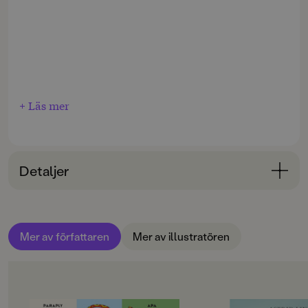
+ Läs mer
Detaljer
Bokinformation
ÅLDERSGRUPP
Mer av författaren
Mer av illustratören
9-12
ORIGINALSPRÅK
Svenska
OM BOKEN
OM BOKEN