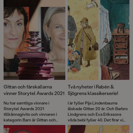
Gittan och fårskallarna
Två nyheter i Rabén &
vinner Storytel Awards 2021
Sjögrens klassikerserie!
Nu har samtliga vinnare i
I år fyller Pija Lindenbaums
Storytel Awards 2021
älskade Gittan 20 år. Och Barbro
tillkännagivits och vinnaren i
Lindgrens och Eva Erikssons
kategorin Barn är Gittan och
vilda bebi fyller 40. Det firar vi
fårskallarna av Pija Lindenbaum,
med nyutgåvor av de första
inläst av skådespelaren Sissela
böckerna som en del i vår