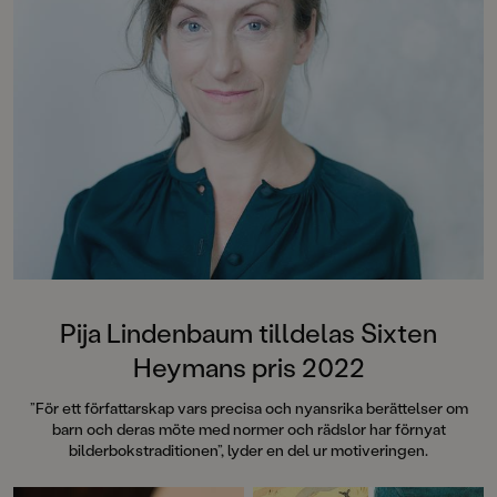
Tvärtomsson:"Fart o
byxorna på huvudet 
komikern Måns Nils
Kamratpostenfavori
Dahlberg slår sina p
denna galet kaosiga
medryckande bilderb
Hallhagen tipsar om 
böcker för barn och 
SvD"Mycket underhå
särskilt att rutscha
Dahlbergs bilder som 
en enda sekund. På 
uppslag finns tusen d
upptäcka. Inte minst 
följa familjens hund
Pija Lindenbaum tilldelas Sixten
sniffande äventyr." -
Heymans pris 2022
DN"En bok som komm
till skratt hos såväl 
”För ett författarskap vars precisa och nyansrika berättelser om
BTJ.
barn och deras möte med normer och rädslor har förnyat
bilderbokstraditionen”, lyder en del ur motiveringen.