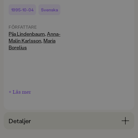
1995-10-04
Svenska
FÖRFATTARE
Pija Lindenbaum
,
Anna-
Malin Karlsson
,
Maria
Borelius
+ Läs mer
Detaljer
Bokinformation