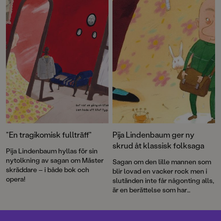
Kyle.
klassikerserie!
”En tragikomisk fullträff”
Pija Lindenbaum ger ny
skrud åt klassisk folksaga
Pija Lindenbaum hyllas för sin
nytolkning av sagan om Mäster
Sagan om den lille mannen som
skräddare – i både bok och
blir lovad en vacker rock men i
opera!
slutänden inte får någonting alls,
är en berättelse som har
fascinerat vuxna och barn i
generationer.