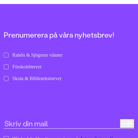
allra första gångerna.
uppochnervänd värl
bilder att titta läng
Jenny Dahlberg som
illustrerat för Kamr
om första boken – F
Tvärtomsson:"Fart o
Prenumerera på våra nyhetsbrev!
byxorna på huvudet 
komikern Måns Nils
Kamratpostenfavori
Dahlberg slår sina p
Rabén & Sjögrens vänner
denna galet kaosiga
medryckande bilderb
Förskolebrevet
Hallhagen tipsar om 
böcker för barn och 
Skola & Biblioteksbrevet
SvD"Mycket underhå
särskilt att rutscha
Dahlbergs bilder som 
en enda sekund. På 
uppslag finns tusen d
upptäcka. Inte minst 
följa familjens hund
sniffande äventyr." -
DN"En bok som komm
till skratt hos såväl 