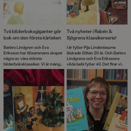
Två bilderboksgiganter gör
Två nyheter i Rabén &
bok om den första kärleken
Sjögrens klassikerserie!
Barbro Lindgren och Eva
I år fyller Pija Lindenbaums
Eriksson har tillsammans skapat
älskade Gittan 20 år. Och Barbro
några av våra största
Lindgrens och Eva Erikssons
bilderboksklassiker. Vi är många
vilda bebi fyller 40. Det firar vi
som skrattat med Max, njutit av
med nyutgåvor av de första
den vilda bebins äventyr och
böckerna som en del i vår
gråtit floder till Andrejs längtan.
klassikerserie!
Boken om Juan och Rosalia är
deras första gemensamma bok
på många år.