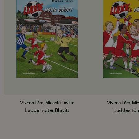
SPRÅK
Svenska
PUBLICERINGSDATUM
1995-06-07
Produktion
MILJÖMÄRKNING
Nej
CE-MÄRKNING
Nej
Produktdetaljer
Viveca Lärn, Micaela Favilla
Viveca Lärn, Mic
ISBN
Ludde möter Blåvitt
Luddes för
9789129630190
ANTAL SIDOR
108