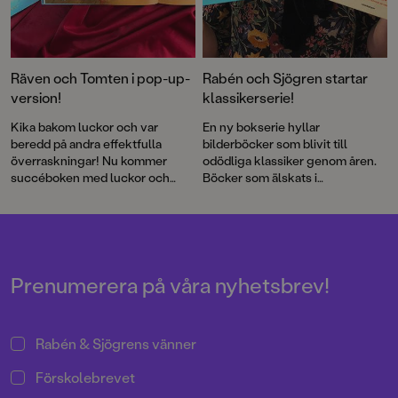
Räven och Tomten i pop-up-
Rabén och Sjögren startar
version!
klassikerserie!
Kika bakom luckor och var
En ny bokserie hyllar
beredd på andra effektfulla
bilderböcker som blivit till
överraskningar! Nu kommer
odödliga klassiker genom åren.
succéboken med luckor och
Böcker som älskats i
effekter som förstärker både
generationer och som nu
stämning och dramatik i den fina
kommer i nya jubileumsutgåvor.
berättelsen.
Först ut är Pricken av H. A. och
Margret Rey och Eva Erikssons
Tandresan – Eller när Bella
tappade en tand.
Prenumerera på våra nyhetsbrev!
Rabén & Sjögrens vänner
Förskolebrevet