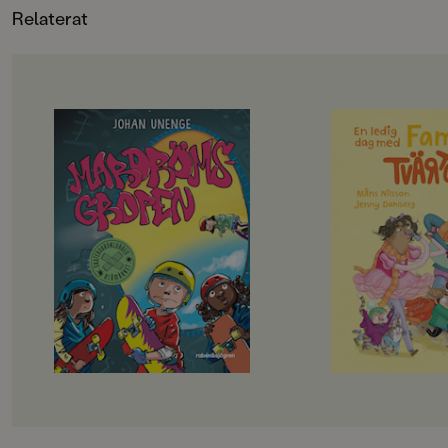
Relaterat
VIKT (KG)
0.224
FORMAT
Kartonnage
,
Kartonnage
,
Kartonnage
,
,
OM BOKEN
OM BOKEN
Rillo och hans kompisar i
Det här är familjen 
Skateboardklubben Blåmärket har
en helt vanlig famil
en plan: att bli stans coolaste
kalsongerna utanpå
skejtare. De har gjort en lista på
precis som alla andra
svåra skejtgrejer som de måste klara
och då ska familjen 
av, målet är att till sist klara av
riktigt roligt, best
Mardrömsgropen, skateparkens
Det blir storstädni
största utmaning. Problemet är
skriker föräldrarna, d
bara att ingen av dem riktigt vågar
badhuset och dino
… Samtidigt dyker en tjej på
Okej, suckar barnen,
sparkcykel upp i kvarteret. Hon
måste föräldrarna få
plaskar genom vattenpölar, skrattar
jacka, och det tar en 
högt och verkar ha hur roligt som
badhuset måste man 
helst. Måste hon ha så himla kul
man inte ramlar och 
jämt? Fattar hon inte att hela
museet får man gärn
poängen med att åka är att klara av
klättra på allt - särs