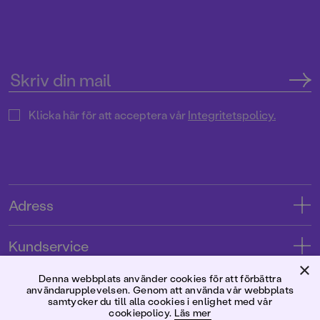
Klicka här för att acceptera vår
Integritetspolicy.
Adress
Adress
Kundservice
08-769 88 00
×
Kontakta oss
Denna webbplats använder cookies för att förbättra
Förlaget
användarupplevelsen. Genom att använda vår webbplats
Tryckerigatan 4
Kundservice
samtycker du till alla cookies i enlighet med vår
cookiepolicy.
Läs mer
Om oss
103 12 Stockholm