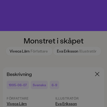
Monstret i skåpet
Viveca Lärn
Författare
Eva Eriksson
Illustratör
Beskrivning
1995-06-07
Svenska
6-9
FÖRFATTARE
ILLUSTRATÖR
Viveca Lärn
Eva Eriksson