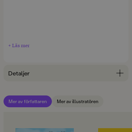
+ Läs mer
Detaljer
Bokinformation
ÅLDERSGRUPP
Mer av författaren
Mer av illustratören
6-9
ORIGINALSPRÅK
Svenska