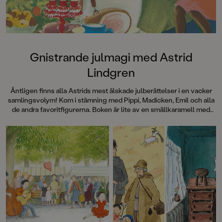
särskilt att rutscha
Dahlbergs bilder som 
en enda sekund. På 
uppslag finns tusen d
upptäcka. Inte minst 
följa familjens hund
Gnistrande julmagi med Astrid
sniffande äventyr." -
Lindgren
DN"En bok som komm
till skratt hos såväl 
Äntligen finns alla Astrids mest älskade julberättelser i en vacker
BTJ.
samlingsvolym! Kom i stämning med Pippi, Madicken, Emil och alla
de andra favoritfigurerna. Boken är lite av en smällkaramell med
klassiska färgillustrationer av bland andra Ilon Wikland, Björn Berg,
Ingrid Vang Nyman och Eva Eriksson.