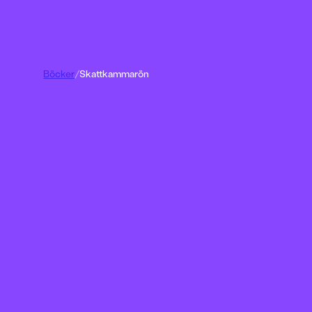
Böcker
/
Skattkammarön