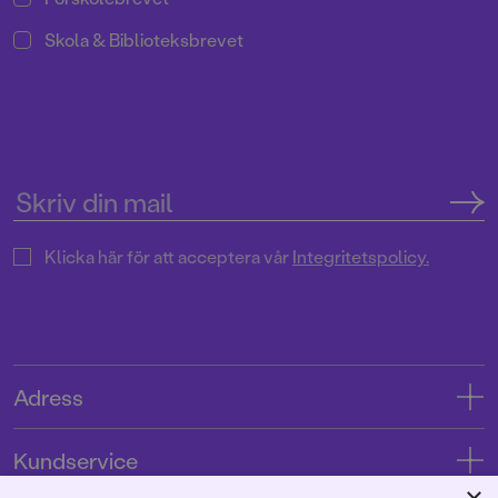
Skola & Biblioteksbrevet
Klicka här för att acceptera vår
Integritetspolicy.
Adress
Adress
Kundservice
08-769 88 00