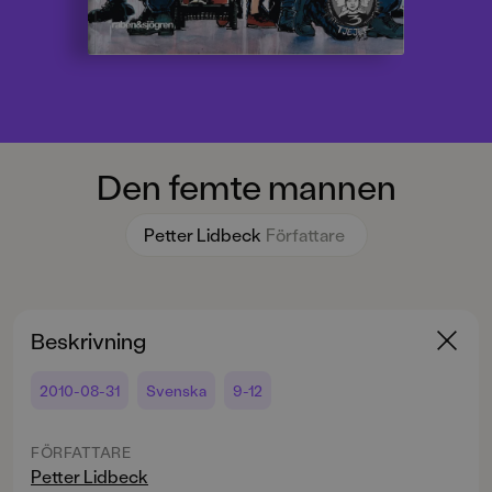
Den femte mannen
Petter Lidbeck
Författare
Beskrivning
2010-08-31
Svenska
9-12
FÖRFATTARE
Petter Lidbeck