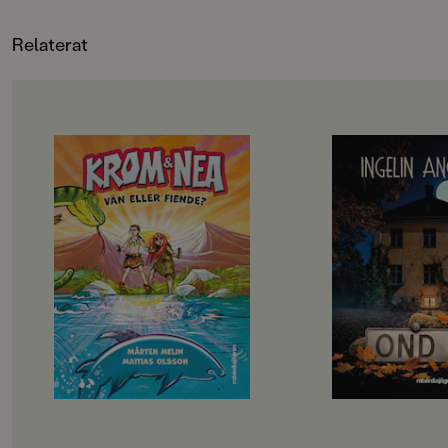
Relaterat
OM BOKEN
OM BOKEN
Krom och Nea är bästa vänner –
Fristående uppföljar
men bara i hemlighet. Deras
Elvira har varit me
familjer är fiender och skulle bli
saker förut. På kollo
rasande om de fick veta sanningen.
fyren. Så hon borde
Därför måste Krom och Nea göra
den här gången är d
allt i smyg: simma, fiska och prata
känns annorlunda …N
om den stora världen bortom
en bil med nummerp
grottan där Krom har bott hela sitt
på skolgården dras e
liv. Men det blir allt svårare att hålla
mystiska händelser i
vänskapen hemlig och till slut
dyker siffrorna från
måste de välja: ska de vara kvar hos
överallt. Någon lägg
sina familjer – eller ge sig av
lappar i Elviras skåp
tillsammans?
Och i skolans mörka 
Vän eller fiende? är andra boken om
ett egendomligt lju
Krom och Nea. Ett spännande och
med sina vänner förs