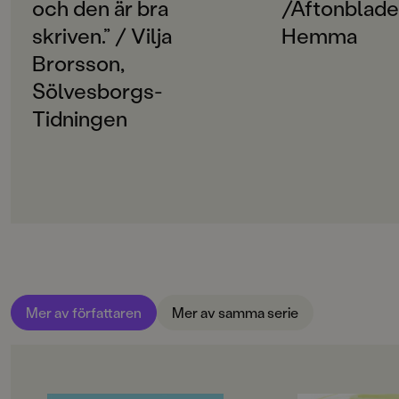
Svenska
och den är bra
/Aftonbladet
skriven.” / Vilja
Hemma
SERIE
Tre tjejer
Brorsson,
Sölvesborgs-
PUBLICERINGSDATUM
Tidningen
2010-08-31
LÄSORDNING
9
Produktion
MILJÖMÄRKNING
Nej
CE-MÄRKNING
Mer av författaren
Mer av samma serie
Nej
Produktdetaljer
ISBN