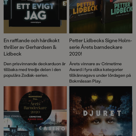
En rafflande och hårdkokt
Petter Lidbecks Signe Holm-
thriller av Gerhardsen &
serie Årets barndeckare
Lidbeck
2020!
Den prisvinnande deckarduon är
Årets vinnare av Crimetime
tillbaka med tredje delen i den
Award i fyra olika kategorier
populära Zodiak-serien.
tillkännagavs under lördagen på
Bokmässan Play.