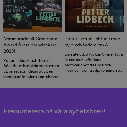
Nominerade till Crimetime
Petter Lidbeck aktuell med
Award Årets barndeckare
ny bladvändare om AI
2020!
Den lite udda flickan Signe Holm
är barnboksvärldens
Petter Lidbeck och Tobias
motsvarighet till Sherlock
Söderlund har båda nominerats
Holmes. I den tredje romanen om
till priset som delas ut till en
henne handlar det om
barnboksförfattare som skriver
spännande brott, AI och
deckare eller spänning för barn
forskningsetik – allt presenterat
6–12 år. Nu kan du vara med och
i ett rappt tempo med kluriga
rösta!
ledtrådar.
Prenumerera på våra nyhetsbrev!