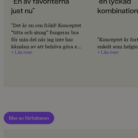
”En av favoriterna
”en lyckad
SPRÅK
just nu”
kombination
Svenska
PUBLICERINGSDATUM
"Det är en ren fröjd! Konceptet
2011-10-31
“titta och sjung” fungerar bra
för min del när jag inte har
"Konceptet är fort
INLÄSARE
känslan av att behöva göra en
enkelt som helgju
Astrid Lindgren
+ Läs mer
+ Läs mer
massa rörelser samtidigt (som
till den här boken tex). Här
Produktion
behöver man bara titta och
sjunga för att det ska gå som
Produktdetaljer
smort!"
ISBN
9789129676792
FORMAT
Board book
,
,
,
Board book
,
Mer av författaren