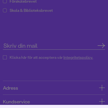
Förskolebrevet
Skola & Biblioteksbrevet
Klicka här för att acceptera vår
Integritetspolicy.
Adress
Adress
Kundservice
08-769 88 00