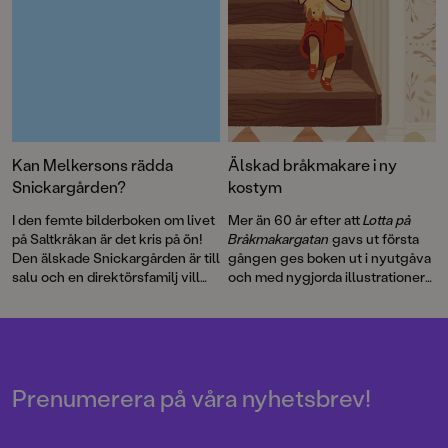
Kan Melkersons rädda
Älskad bråkmakare i ny
Snickargården?
kostym
I den femte bilderboken om livet
Mer än 60 år efter att
Lotta på
på Saltkråkan är det kris på ön!
Bråkmakargatan
gavs ut första
Den älskade Snickargården är till
gången ges boken ut i nyutgåva
salu och en direktörsfamilj vill
och med nygjorda illustrationer
köpa tomten för att riva och
av hyllade Cecilia Heikkilä.
bygga en bungalow …
Illustratören Maria Nilsson Thore
har återigen skapat fenomenala
bilder till Astrid Lindgrens
berättelse.
Prenumerera på våra nyhetsbrev!