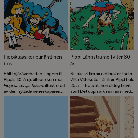
Pippiklassiker blir äntligen
Pippi Långstrump fyller 80
bok!
år!
Håll i sjörövarhatten! Lagom till
Nu ska vi fira så det brakar i hela
Pippis 80-årsjubileum kommer
Villa Villekulla! I år firar Pippi hela
Pippi på de sju haven
, illustrerad
80 år – trots att hon aldrig blivit
av den hyllade serieskaparen
stur! Det uppmärksammas med
Fabian Göranson. Astrid
flera böcker, däribland David
Lindgren skrev ursprungligen
Sundins
Känner du Astrid
detta roliga sjörövaräventyr som
Lindgren
och en
ett filmmanus 1970. Men det här
genomillustrerad version av
är första gången som
Pippi på de sju haven
.
berättelsen blir bok.