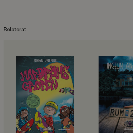
Relaterat
OM BOKEN
OM BOKEN
Rillo och hans kompisar i
”Välskriven, lättläs
Skateboardklubben Blåmärket har
och trovärdig”
en plan: att bli stans coolaste
Dagens Nyheter
skejtare. De har gjort en lista på
Det börjar som en
svåra skejtgrejer som de måste klara
med bad och sol och s
av, målet är att till sist klara av
men snart börjar my
Mardrömsgropen, skateparkens
hända. Varför hände
största utmaning. Problemet är
konstiga saker i ru
bara att ingen av dem riktigt vågar
som Meja, Bea och El
… Samtidigt dyker en tjej på
kollot. Varför försvi
sparkcykel upp i kvarteret. Hon
saker på nätterna? 
plaskar genom vattenpölar, skrattar
gå upp alldeles av si