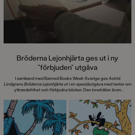
Bröderna Lejonhjärta ges ut i ny
”förbjuden” utgåva
I samband med Banned Books Week Sverige ges Astrid
Lindgrens
Bröderna Lejonhjärta
ut i en specialutgåva med texter om
yttrandefrihet och förbjudna böcker. Den innehåller även
information om hur
Bröderna Lejonhjärta
spreds i 30 handtillverkade
exemplar, sk Samizdat, via hemliga nätverk i Tjeckoslovakien under
Kalla kriget på 80-talet. Pocketutgåvan avslutas med efterord av
Laurie Halse Anderson, 2023 års mottagare av Astrid Lindgren
Memorial Award, som vi även publicerar här.