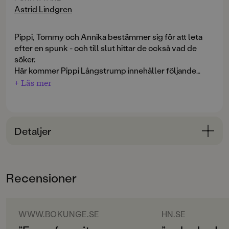
Astrid Lindgren
Pippi, Tommy och Annika bestämmer sig för att leta
efter en spunk - och till slut hittar de också vad de
söker.
Här kommer Pippi Långstrump innehåller följande
berättelser:
+ Läs mer
Pippi flyttar in i Villa Villekulla; Pippi sitter på
en grind och klättrar i träd; Pippi hittar en spunk; Pippi
ordnar frågesport
.
Detaljer
Bokinformation
ÅLDERSGRUPP
Recensioner
3-6
ORIGINALSPRÅK
Svenska
WWW.BOKUNGE.SE
HN.SE