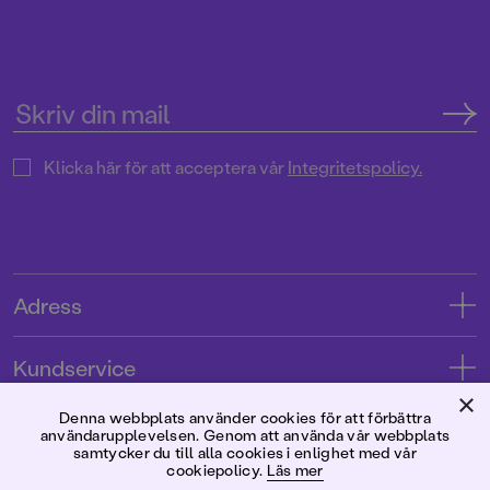
Klicka här för att acceptera vår
Integritetspolicy.
Adress
Adress
Kundservice
08-769 88 00
×
Kontakta oss
Denna webbplats använder cookies för att förbättra
Förlaget
användarupplevelsen. Genom att använda vår webbplats
Tryckerigatan 4
Kundservice
samtycker du till alla cookies i enlighet med vår
cookiepolicy.
Läs mer
Om oss
103 12 Stockholm