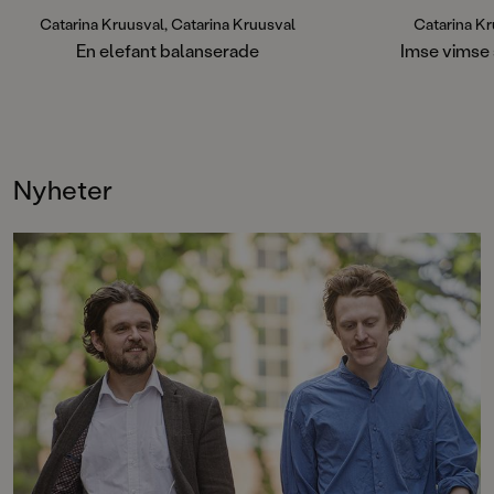
i kraftig papp som t
och oöm behandling -
Catarina Kruusval, Catarina Kruusval
Catarina K
humör.
En elefant balanserade
Imse vimse 
Perfekt för de minst
peka och sjung - om
Nyheter