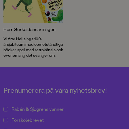
Herr Gurka dansar in igen
Vi firar Hellsings 100-
årsjubileum med oemotståndliga
böcker, spel med retrokänsla och
evenemang det svänger om.
Prenumerera på våra nyhetsbrev!
Rabén & Sjögrens vänner
Förskolebrevet