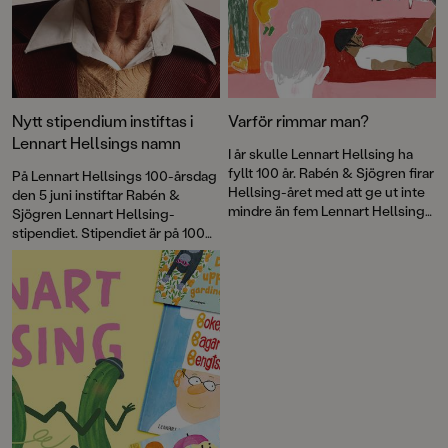
Nytt stipendium instiftas i
Varför rimmar man?
Lennart Hellsings namn
I år skulle Lennart Hellsing ha
fyllt 100 år. Rabén & Sjögren firar
På Lennart Hellsings 100-årsdag
Hellsing-året med att ge ut inte
den 5 juni instiftar Rabén &
mindre än fem Lennart Hellsing-
Sjögren Lennart Hellsing-
böcker. I en av dem, <a
stipendiet. Stipendiet är på 100
href="http://www.rabensjogren.
000 kronor och ska delas ut
se/bocker/187007-rulla-rulla-
varje år på författarens
kula-hoppa-pa-klack-och-
födelsedag till
sula">Rulla rulla kula, hoppa på
bilderboksskapare som verkar i
klack och sula</a> skriver
Hellsings anda.
författaren Lotta Olsson om rim
som skapar världar där gurkor
dansar i strumplästen. Läs
utdraget ur boken här: