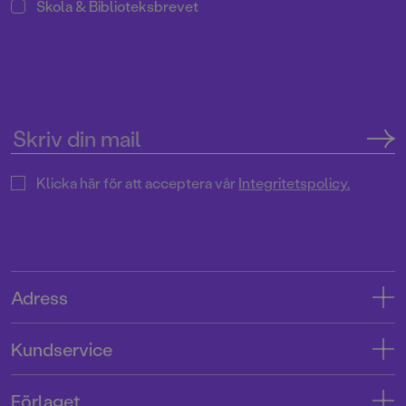
Skola & Biblioteksbrevet
Klicka här för att acceptera vår
Integritetspolicy.
Adress
Adress
Kundservice
08-769 88 00
Kontakta oss
Förlaget
Tryckerigatan 4